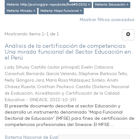
Materia: http://purl.org/pe-repo/ocde/ford#5.03.01 ×
Materia: Educación ×
Materia: Minedu ×
Materia: Mapa funcional ×
Mostrar filtros avanzados
Mostrando ítems 1-1 de 1
Análisis de la certificación de competencias:
Una mirada funcional del Sector Educación en
el Perú
Lady Sihuay Castillo (autor principal)
;
Evelin Catacora
Caracholi
;
Bernardo García Velando
;
Stephanie Barboza Tello
;
Nelly Góngora Jara
;
María Rosa Malásquez Sotelo
;
Anahí
Chávez Ruesta
;
Cristhian Pacheco Castillo
(
Sistema Nacional
de Evaluación, Acreditación y Certificación de la Calidad
Educativa - SINEACE
,
2022-10-19
)
El presente documento describe al sector Educación y
desarrolla un instrumento denominado “Mapa Funcional
Sectorial de Educación” (MFSE) para fines de certificación de
competencias profesionales del Sineace. El MFSE ...
Sistema Nacional de Evaluación,