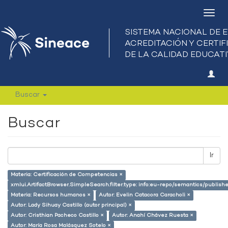
Camb
nave
Buscar
Buscar
Ir
Materia: Certificación de Competencias ×
xmlui.ArtifactBrowser.SimpleSearch.filter.type: info:eu-repo/semantics/publish
Materia: Recursos humanos ×
Autor: Evelin Catacora Caracholi ×
Autor: Lady Sihuay Castillo (autor principal) ×
Autor: Cristhian Pacheco Castillo ×
Autor: Anahí Chávez Ruesta ×
Autor: María Rosa Malásquez Sotelo ×