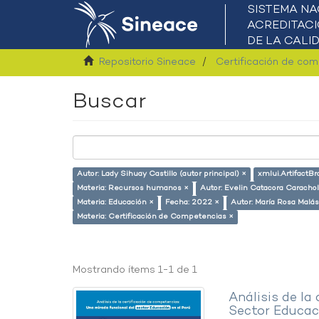
Repositorio Sineace
Certificación de co
Buscar
Autor: Lady Sihuay Castillo (autor principal) ×
xmlui.ArtifactB
Materia: Recursos humanos ×
Autor: Evelin Catacora Carachol
Materia: Educación ×
Fecha: 2022 ×
Autor: María Rosa Malá
Materia: Certificación de Competencias ×
Mostrando ítems 1-1 de 1
Análisis de la
Sector Educaci