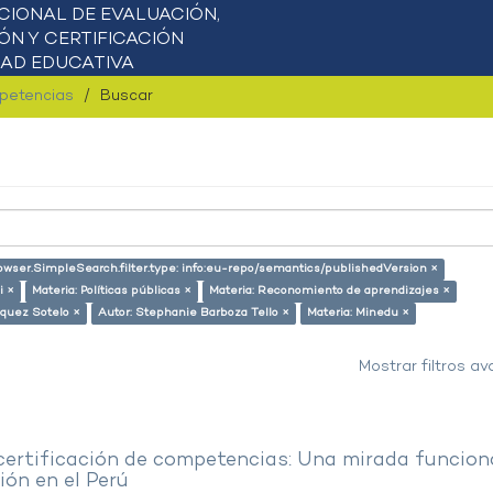
mpetencias
Buscar
rowser.SimpleSearch.filter.type: info:eu-repo/semantics/publishedVersion ×
i ×
Materia: Políticas públicas ×
Materia: Reconomiento de aprendizajes ×
squez Sotelo ×
Autor: Stephanie Barboza Tello ×
Materia: Minedu ×
Mostrar filtros a
 certificación de competencias: Una mirada funcion
ón en el Perú