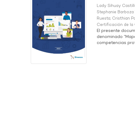
Lady Sihuay Castill
Stephanie Barboza 
Ruesta
;
Cristhian P
Certificación de l
El presente docum
denominado “Mapa 
competencias profe