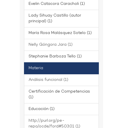
Evelin Catacora Caracholi (1)
Lady Sihuay Castillo (autor
principal) (1)
María Rosa Malásquez Sotelo (1)
Nelly Góngora Jara (1)
Stephanie Barboza Tello (1)
Materia
Análisis funcional (1)
Certificación de Competencias
(1)
Educación (1)
http://purl.org/pe-
repo/ocde/ford#5.03.01 (1)