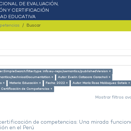
mpetencias
Buscar
er.SimpleSearch.filter.type: info:eu-repo/semantics/publishedVersion ×
semantics/technicalDocumentation ×
Autor: Evelin Catacora Caracholi ×
s ×
Materia: Educación ×
Fecha: 2022 ×
Autor: María Rosa Malásquez Sotelo ×
: Certificación de Competencias ×
Mostrar filtros a
 certificación de competencias: Una mirada funcion
ón en el Perú