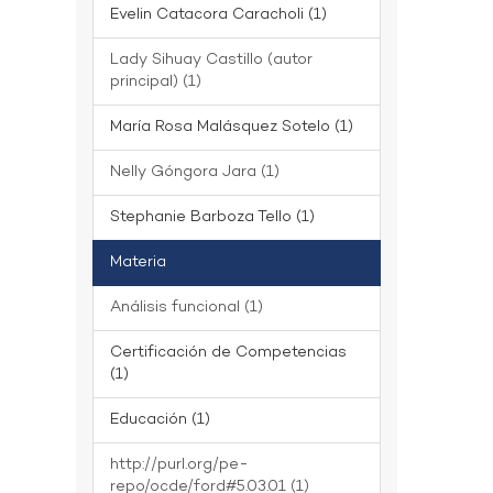
Evelin Catacora Caracholi (1)
Lady Sihuay Castillo (autor
principal) (1)
María Rosa Malásquez Sotelo (1)
Nelly Góngora Jara (1)
Stephanie Barboza Tello (1)
Materia
Análisis funcional (1)
Certificación de Competencias
(1)
Educación (1)
http://purl.org/pe-
repo/ocde/ford#5.03.01 (1)