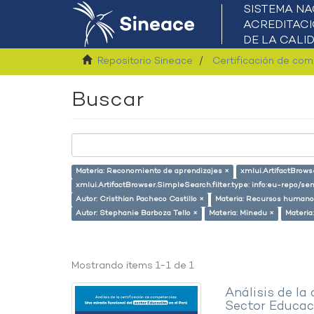
Repositorio Sineace
Certificación de co
Buscar
Materia: Reconomiento de aprendizajes ×
xmlui.ArtifactBrows
xmlui.ArtifactBrowser.SimpleSearch.filter.type: info:eu-repo/
Autor: Cristhian Pacheco Castillo ×
Materia: Recursos humano
Autor: Stephanie Barboza Tello ×
Materia: Minedu ×
Materia
Mostrando ítems 1-1 de 1
Análisis de la
Sector Educaci