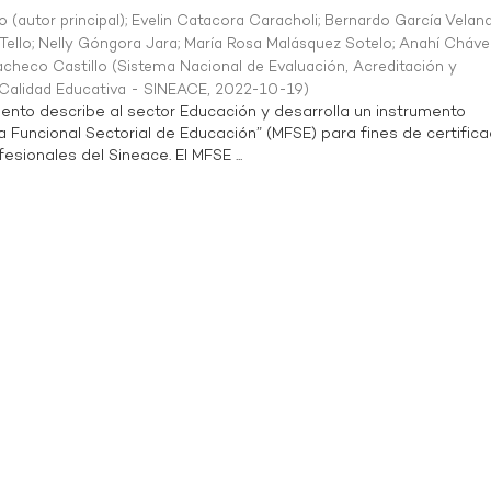
o (autor principal)
;
Evelin Catacora Caracholi
;
Bernardo García Velan
Tello
;
Nelly Góngora Jara
;
María Rosa Malásquez Sotelo
;
Anahí Cháve
acheco Castillo
(
Sistema Nacional de Evaluación, Acreditación y
a Calidad Educativa - SINEACE
,
2022-10-19
)
ento describe al sector Educación y desarrolla un instrumento
Funcional Sectorial de Educación” (MFSE) para fines de certifica
sionales del Sineace. El MFSE ...