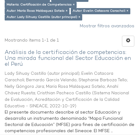
Materia: Certificación de Competencias ×
Autor: María Rosa Malásquez Sotelo ×
Autor: Evelin Catacora Caracholi ×
Autor: Lady Sihuay Castillo (autor principal) ×
Mostrar filtros avanzados
Mostrando ítems 1-1 de 1
Análisis de la certificación de competencias:
Una mirada funcional del Sector Educación en
el Perú
Lady Sihuay Castillo (autor principal)
;
Evelin Catacora
Caracholi
;
Bernardo García Velando
;
Stephanie Barboza Tello
;
Nelly Góngora Jara
;
María Rosa Malásquez Sotelo
;
Anahí
Chávez Ruesta
;
Cristhian Pacheco Castillo
(
Sistema Nacional
de Evaluación, Acreditación y Certificación de la Calidad
Educativa - SINEACE
,
2022-10-19
)
El presente documento describe al sector Educación y
desarrolla un instrumento denominado “Mapa Funcional
Sectorial de Educación” (MFSE) para fines de certificación de
competencias profesionales del Sineace. El MFSE ...