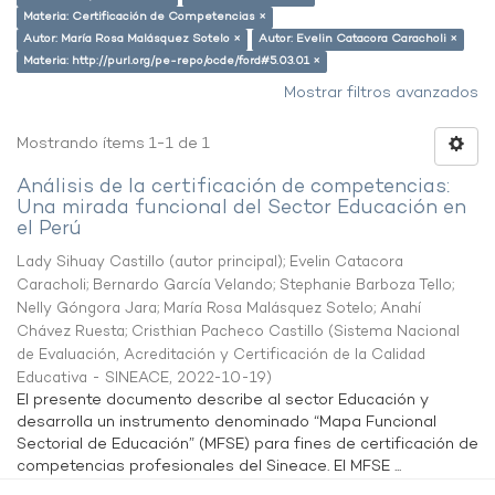
Materia: Certificación de Competencias ×
Autor: María Rosa Malásquez Sotelo ×
Autor: Evelin Catacora Caracholi ×
Materia: http://purl.org/pe-repo/ocde/ford#5.03.01 ×
Mostrar filtros avanzados
Mostrando ítems 1-1 de 1
Análisis de la certificación de competencias:
Una mirada funcional del Sector Educación en
el Perú
Lady Sihuay Castillo (autor principal)
;
Evelin Catacora
Caracholi
;
Bernardo García Velando
;
Stephanie Barboza Tello
;
Nelly Góngora Jara
;
María Rosa Malásquez Sotelo
;
Anahí
Chávez Ruesta
;
Cristhian Pacheco Castillo
(
Sistema Nacional
de Evaluación, Acreditación y Certificación de la Calidad
Educativa - SINEACE
,
2022-10-19
)
El presente documento describe al sector Educación y
desarrolla un instrumento denominado “Mapa Funcional
Sectorial de Educación” (MFSE) para fines de certificación de
competencias profesionales del Sineace. El MFSE ...