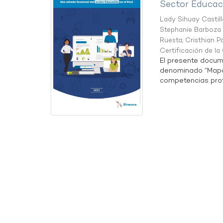
Sector Educaci
Lady Sihuay Castill
Stephanie Barboza 
Ruesta
;
Cristhian P
Certificación de l
El presente docum
denominado “Mapa 
competencias profe