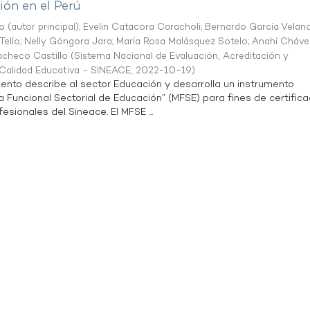
ón en el Perú
o (autor principal)
;
Evelin Catacora Caracholi
;
Bernardo García Velan
Tello
;
Nelly Góngora Jara
;
María Rosa Malásquez Sotelo
;
Anahí Cháve
acheco Castillo
(
Sistema Nacional de Evaluación, Acreditación y
a Calidad Educativa - SINEACE
,
2022-10-19
)
ento describe al sector Educación y desarrolla un instrumento
Funcional Sectorial de Educación” (MFSE) para fines de certifica
sionales del Sineace. El MFSE ...