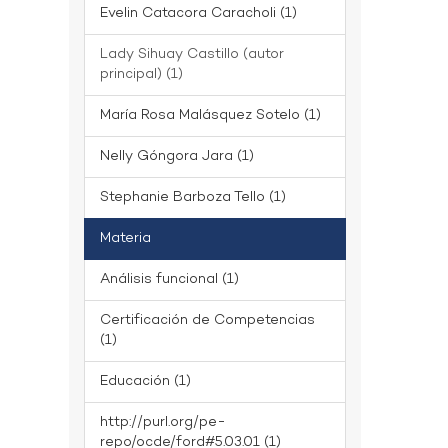
Evelin Catacora Caracholi (1)
Lady Sihuay Castillo (autor
principal) (1)
María Rosa Malásquez Sotelo (1)
Nelly Góngora Jara (1)
Stephanie Barboza Tello (1)
Materia
Análisis funcional (1)
Certificación de Competencias
(1)
Educación (1)
http://purl.org/pe-
repo/ocde/ford#5.03.01 (1)