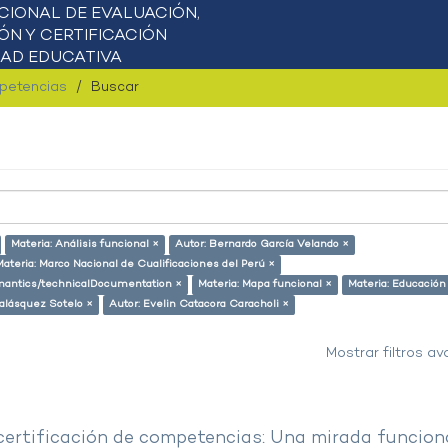
mpetencias
Buscar
Materia: Análisis funcional ×
Autor: Bernardo García Velando ×
Materia: Marco Nacional de Cualificaciones del Perú ×
semantics/technicalDocumentation ×
Materia: Mapa funcional ×
Materia: Educación
alásquez Sotelo ×
Autor: Evelin Catacora Caracholi ×
Mostrar filtros a
 certificación de competencias: Una mirada funcion