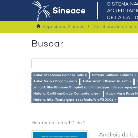
Repositorio Sineace
Certificación de co
Buscar
Autor: Stephanie Barboza Tello ×
Materia: Políticas públicas ×
Autor: Nelly Góngora Jara ×
Autor: Anahí Chávez Ruesta ×
xmlui.ArtifactBrowser.SimpleSearch.filter.type: info:eu-repo/
Materia: Certificación de Competencias ×
Autor: María Rosa M
Materia: http://purl.org/pe-repo/ocde/ford#5.03.01 ×
Mostrando ítems 1-1 de 1
Análisis de la