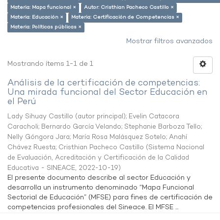
Materia: Mapa funcional ×
Autor: Cristhian Pacheco Castillo ×
Materia: Educación ×
Materia: Certificación de Competencias ×
Materia: Políticas públicas ×
Mostrar filtros avanzados
Mostrando ítems 1-1 de 1
Análisis de la certificación de competencias:
Una mirada funcional del Sector Educación en
el Perú
Lady Sihuay Castillo (autor principal)
;
Evelin Catacora
Caracholi
;
Bernardo García Velando
;
Stephanie Barboza Tello
;
Nelly Góngora Jara
;
María Rosa Malásquez Sotelo
;
Anahí
Chávez Ruesta
;
Cristhian Pacheco Castillo
(
Sistema Nacional
de Evaluación, Acreditación y Certificación de la Calidad
Educativa - SINEACE
,
2022-10-19
)
El presente documento describe al sector Educación y
desarrolla un instrumento denominado “Mapa Funcional
Sectorial de Educación” (MFSE) para fines de certificación de
competencias profesionales del Sineace. El MFSE ...