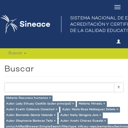
Camb
nave
Buscar
Buscar
Ir
Materia: Recursos humanos ×
Autor: Lady Sihuay Castillo (autor principal) ×
Materia: Minedu ×
Autor: Evelin Catacora Caracholi ×
Autor: María Rosa Malásquez Sotelo ×
Autor: Bernardo García Velando ×
Autor: Nelly Góngora Jara ×
Autor: Stephanie Barboza Tello ×
Autor: Anahí Chávez Ruesta ×
xmlui.ArtifactBrowser.SimpleSearch.filter.type: info:eu-repo/semantics/techni