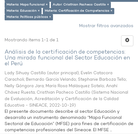
Materia: Mapa funcional ×
Autor: Cristhian Pacheco Castillo ×
Materia: Educación ×
Materia: Certificación de Competencias ×
Materia: Políticas públicas ×
Mostrar filtros avanzados
Mostrando ítems 1-1 de 1
Análisis de la certificación de competencias:
Una mirada funcional del Sector Educación en
el Perú
Lady Sihuay Castillo (autor principal)
;
Evelin Catacora
Caracholi
;
Bernardo García Velando
;
Stephanie Barboza Tello
;
Nelly Góngora Jara
;
María Rosa Malásquez Sotelo
;
Anahí
Chávez Ruesta
;
Cristhian Pacheco Castillo
(
Sistema Nacional
de Evaluación, Acreditación y Certificación de la Calidad
Educativa - SINEACE
,
2022-10-19
)
El presente documento describe al sector Educación y
desarrolla un instrumento denominado “Mapa Funcional
Sectorial de Educación” (MFSE) para fines de certificación de
competencias profesionales del Sineace. El MFSE ...