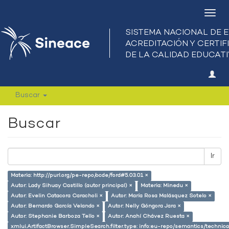
Camb
nave
Buscar
Buscar
Ir
Materia: http://purl.org/pe-repo/ocde/ford#5.03.01 ×
Autor: Lady Sihuay Castillo (autor principal) ×
Materia: Minedu ×
Autor: Evelin Catacora Caracholi ×
Autor: María Rosa Malásquez Sotelo ×
Autor: Bernardo García Velando ×
Autor: Nelly Góngora Jara ×
Autor: Stephanie Barboza Tello ×
Autor: Anahí Chávez Ruesta ×
xmlui.ArtifactBrowser.SimpleSearch.filter.type: info:eu-repo/semantics/techni