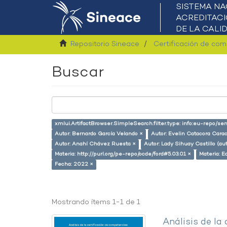
Repositorio Sineace
Certificación de co
Buscar
xmlui.ArtifactBrowser.SimpleSearch.filter.type: info:eu-repo/
Autor: Bernardo García Velando ×
Autor: Evelin Catacora Carac
Autor: Anahí Chávez Ruesta ×
Autor: Lady Sihuay Castillo (aut
Materia: http://purl.org/pe-repo/ocde/ford#5.03.01 ×
Materia: E
Fecha: 2022 ×
Mostrando ítems 1-1 de 1
Análisis de la