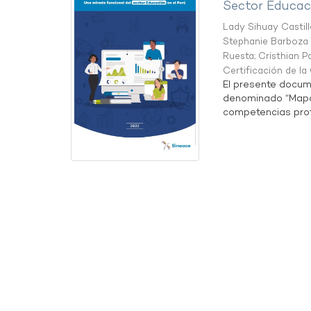
Sector Educaci
Lady Sihuay Castill
Stephanie Barboza 
Ruesta
;
Cristhian P
Certificación de l
El presente docum
denominado “Mapa 
competencias profe