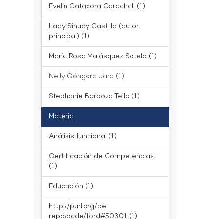
Evelin Catacora Caracholi (1)
Lady Sihuay Castillo (autor
principal) (1)
María Rosa Malásquez Sotelo (1)
Nelly Góngora Jara (1)
Stephanie Barboza Tello (1)
Materia
Análisis funcional (1)
Certificación de Competencias
(1)
Educación (1)
http://purl.org/pe-
repo/ocde/ford#5.03.01 (1)