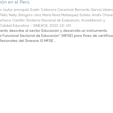
ón en el Perú
o (autor principal)
;
Evelin Catacora Caracholi
;
Bernardo García Velan
Tello
;
Nelly Góngora Jara
;
María Rosa Malásquez Sotelo
;
Anahí Cháve
acheco Castillo
(
Sistema Nacional de Evaluación, Acreditación y
a Calidad Educativa - SINEACE
,
2022-10-19
)
ento describe al sector Educación y desarrolla un instrumento
Funcional Sectorial de Educación” (MFSE) para fines de certifica
sionales del Sineace. El MFSE ...