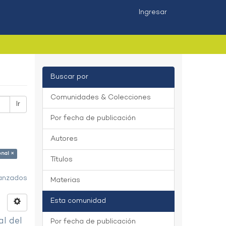
Ingresar
Buscar por
Comunidades & Colecciones
Ir
Por fecha de publicación
Autores
onal ×
Títulos
vanzados
Materias
Esta comunidad
al del
Por fecha de publicación