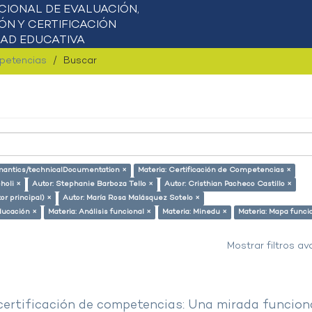
mpetencias
Buscar
semantics/technicalDocumentation ×
Materia: Certificación de Competencias ×
holi ×
Autor: Stephanie Barboza Tello ×
Autor: Cristhian Pacheco Castillo ×
or principal) ×
Autor: María Rosa Malásquez Sotelo ×
ducación ×
Materia: Análisis funcional ×
Materia: Minedu ×
Materia: Mapa funci
Mostrar filtros a
 certificación de competencias: Una mirada funcion