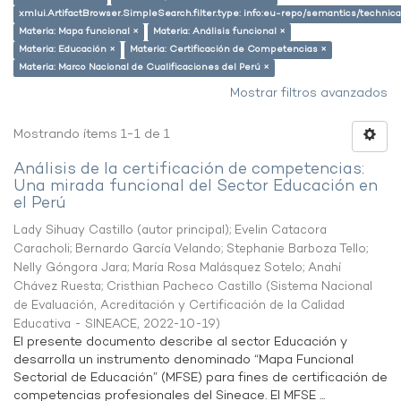
xmlui.ArtifactBrowser.SimpleSearch.filter.type: info:eu-repo/semantics/techni
Materia: Mapa funcional ×
Materia: Análisis funcional ×
Materia: Educación ×
Materia: Certificación de Competencias ×
Materia: Marco Nacional de Cualificaciones del Perú ×
Mostrar filtros avanzados
Mostrando ítems 1-1 de 1
Análisis de la certificación de competencias:
Una mirada funcional del Sector Educación en
el Perú
Lady Sihuay Castillo (autor principal)
;
Evelin Catacora
Caracholi
;
Bernardo García Velando
;
Stephanie Barboza Tello
;
Nelly Góngora Jara
;
María Rosa Malásquez Sotelo
;
Anahí
Chávez Ruesta
;
Cristhian Pacheco Castillo
(
Sistema Nacional
de Evaluación, Acreditación y Certificación de la Calidad
Educativa - SINEACE
,
2022-10-19
)
El presente documento describe al sector Educación y
desarrolla un instrumento denominado “Mapa Funcional
Sectorial de Educación” (MFSE) para fines de certificación de
competencias profesionales del Sineace. El MFSE ...