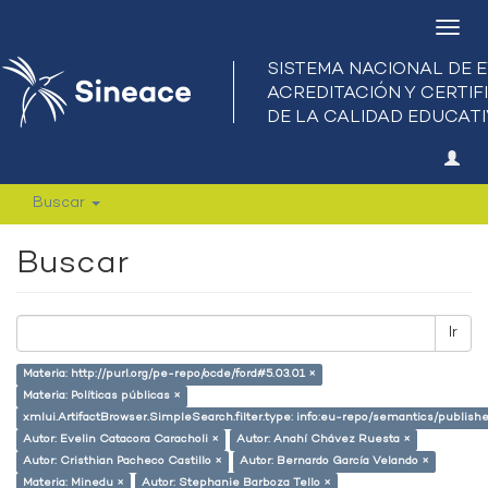
Camb
nave
Buscar
Buscar
Ir
Materia: http://purl.org/pe-repo/ocde/ford#5.03.01 ×
Materia: Políticas públicas ×
xmlui.ArtifactBrowser.SimpleSearch.filter.type: info:eu-repo/semantics/publish
Autor: Evelin Catacora Caracholi ×
Autor: Anahí Chávez Ruesta ×
Autor: Cristhian Pacheco Castillo ×
Autor: Bernardo García Velando ×
Materia: Minedu ×
Autor: Stephanie Barboza Tello ×