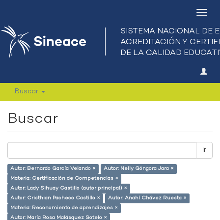
Camb
nave
Buscar
Buscar
Ir
Autor: Bernardo García Velando ×
Autor: Nelly Góngora Jara ×
Materia: Certificación de Competencias ×
Autor: Lady Sihuay Castillo (autor principal) ×
Autor: Cristhian Pacheco Castillo ×
Autor: Anahí Chávez Ruesta ×
Materia: Reconomiento de aprendizajes ×
Autor: María Rosa Malásquez Sotelo ×