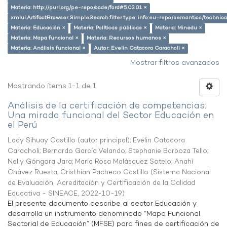
Materia: http://purl.org/pe-repo/ocde/ford#5.03.01 ×
xmlui.ArtifactBrowser.SimpleSearch.filter.type: info:eu-repo/semantics/techni
Materia: Educación ×
Materia: Políticas públicas ×
Materia: Minedu ×
Materia: Mapa funcional ×
Materia: Recursos humanos ×
Materia: Análisis funcional ×
Autor: Evelin Catacora Caracholi ×
Mostrar filtros avanzados
Mostrando ítems 1-1 de 1
Análisis de la certificación de competencias:
Una mirada funcional del Sector Educación en
el Perú
Lady Sihuay Castillo (autor principal)
;
Evelin Catacora
Caracholi
;
Bernardo García Velando
;
Stephanie Barboza Tello
;
Nelly Góngora Jara
;
María Rosa Malásquez Sotelo
;
Anahí
Chávez Ruesta
;
Cristhian Pacheco Castillo
(
Sistema Nacional
de Evaluación, Acreditación y Certificación de la Calidad
Educativa - SINEACE
,
2022-10-19
)
El presente documento describe al sector Educación y
desarrolla un instrumento denominado “Mapa Funcional
Sectorial de Educación” (MFSE) para fines de certificación de