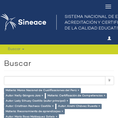
Camb
nave
Buscar
Buscar
Ir
Materia: Marco Nacional de Cualificaciones del Perú ×
Autor: Nelly Góngora Jara ×
Materia: Certificación de Competencias ×
Autor: Lady Sihuay Castillo (autor principal) ×
Autor: Cristhian Pacheco Castillo ×
Autor: Anahí Chávez Ruesta ×
Materia: Reconomiento de aprendizajes ×
Autor: María Rosa Malásquez Sotelo ×