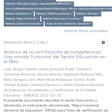
Materia: http://purl.org/pe-repo/ocde/ford#5.03.01 ×
xmlui.ArtifactBrowser.SimpleSearch.filter.type: info:eu-repo/semantics/techni
Materia: Educación ×
Materia: Políticas públicas ×
Materia: Minedu ×
Materia: Mapa funcional ×
Materia: Recursos humanos ×
Materia: Análisis funcional ×
Autor: Evelin Catacora Caracholi ×
Mostrar filtros avanzados
Mostrando ítems 1-1 de 1
Análisis de la certificación de competencias:
Una mirada funcional del Sector Educación en
el Perú
Lady Sihuay Castillo (autor principal)
;
Evelin Catacora
Caracholi
;
Bernardo García Velando
;
Stephanie Barboza Tello
;
Nelly Góngora Jara
;
María Rosa Malásquez Sotelo
;
Anahí
Chávez Ruesta
;
Cristhian Pacheco Castillo
(
Sistema Nacional
de Evaluación, Acreditación y Certificación de la Calidad
Educativa - SINEACE
,
2022-10-19
)
El presente documento describe al sector Educación y
desarrolla un instrumento denominado “Mapa Funcional
Sectorial de Educación” (MFSE) para fines de certificación de