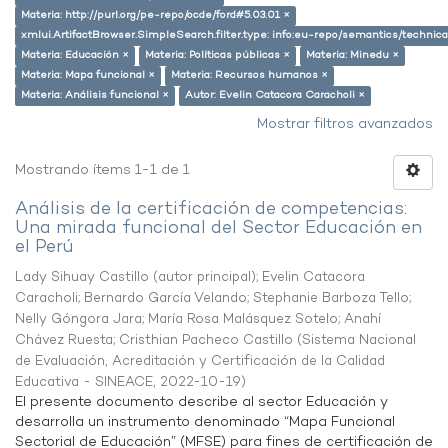
Materia: http://purl.org/pe-repo/ocde/ford#5.03.01 ×
xmlui.ArtifactBrowser.SimpleSearch.filter.type: info:eu-repo/semantics/techni
Materia: Educación ×
Materia: Políticas públicas ×
Materia: Minedu ×
Materia: Mapa funcional ×
Materia: Recursos humanos ×
Materia: Análisis funcional ×
Autor: Evelin Catacora Caracholi ×
Mostrar filtros avanzados
Mostrando ítems 1-1 de 1
Análisis de la certificación de competencias:
Una mirada funcional del Sector Educación en
el Perú
Lady Sihuay Castillo (autor principal)
;
Evelin Catacora
Caracholi
;
Bernardo García Velando
;
Stephanie Barboza Tello
;
Nelly Góngora Jara
;
María Rosa Malásquez Sotelo
;
Anahí
Chávez Ruesta
;
Cristhian Pacheco Castillo
(
Sistema Nacional
de Evaluación, Acreditación y Certificación de la Calidad
Educativa - SINEACE
,
2022-10-19
)
El presente documento describe al sector Educación y
desarrolla un instrumento denominado “Mapa Funcional
Sectorial de Educación” (MFSE) para fines de certificación de