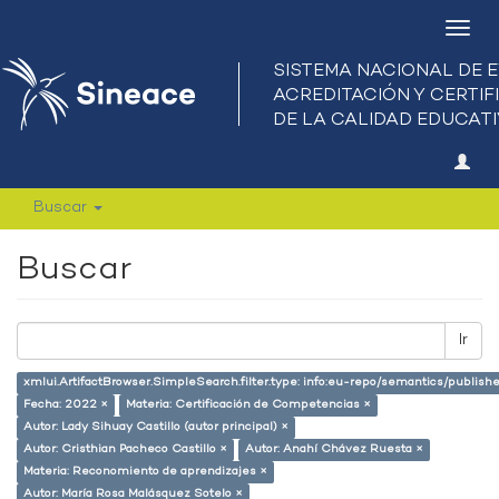
Camb
nave
Buscar
Buscar
Ir
xmlui.ArtifactBrowser.SimpleSearch.filter.type: info:eu-repo/semantics/publish
Fecha: 2022 ×
Materia: Certificación de Competencias ×
Autor: Lady Sihuay Castillo (autor principal) ×
Autor: Cristhian Pacheco Castillo ×
Autor: Anahí Chávez Ruesta ×
Materia: Reconomiento de aprendizajes ×
Autor: María Rosa Malásquez Sotelo ×