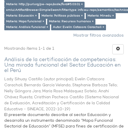
Materia: http://purl.org/pe-repo/ocde/ford#5.03.01 ×
xmlui.ArtifactBrowser.SimpleSearch.filter.type: info:eu-repo/semantics/techni
Materia: Educación ×
Materia: Políticas públicas ×
Materia: Minedu ×
Materia: Mapa funcional ×
Materia: Recursos humanos ×
Materia: Análisis funcional ×
Autor: Evelin Catacora Caracholi ×
Mostrar filtros avanzados
Mostrando ítems 1-1 de 1
Análisis de la certificación de competencias:
Una mirada funcional del Sector Educación en
el Perú
Lady Sihuay Castillo (autor principal)
;
Evelin Catacora
Caracholi
;
Bernardo García Velando
;
Stephanie Barboza Tello
;
Nelly Góngora Jara
;
María Rosa Malásquez Sotelo
;
Anahí
Chávez Ruesta
;
Cristhian Pacheco Castillo
(
Sistema Nacional
de Evaluación, Acreditación y Certificación de la Calidad
Educativa - SINEACE
,
2022-10-19
)
El presente documento describe al sector Educación y
desarrolla un instrumento denominado “Mapa Funcional
Sectorial de Educación” (MFSE) para fines de certificación de