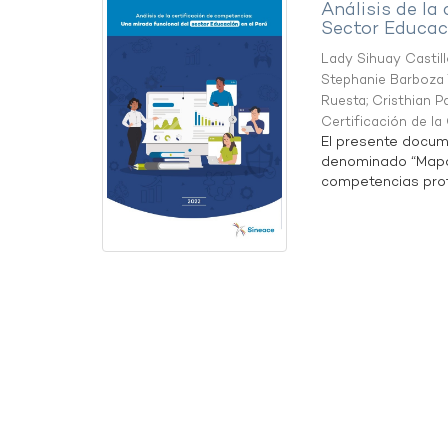
Análisis de la
Sector Educaci
Lady Sihuay Castill
Stephanie Barboza 
Ruesta
;
Cristhian P
Certificación de l
El presente docum
denominado “Mapa 
competencias profe