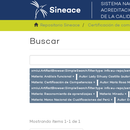
Repositorio Sineace
Certificación de co
Buscar
xmlui.ArtifactBrowser.SimpleSearch.filter.type: info:eu-repo/
Materia: Análisis funcional ×
Autor: Lady Sihuay Castillo (autor
Materia: Certificación de Competencias ×
Autor: María Rosa M
xmlui.ArtifactBrowser.SimpleSearch.filter.type: info:eu-repo/s
Materia: Reconomiento de aprendizajes ×
Materia: Minedu ×
Materia: Marco Nacional de Cualificaciones del Perú ×
Autor: E
Mostrando ítems 1-1 de 1