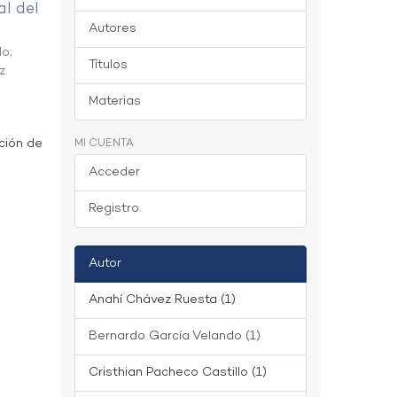
al del
Autores
do
;
Títulos
z
Materias
ción de
MI CUENTA
Acceder
Registro
Autor
Anahí Chávez Ruesta (1)
Bernardo García Velando (1)
Cristhian Pacheco Castillo (1)