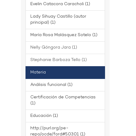
Evelin Catacora Caracholi (1)
Lady Sihuay Castillo (autor
principal) (1)
María Rosa Malásquez Sotelo (1)
Nelly Góngora Jara (1)
Stephanie Barboza Tello (1)
Materia
Análisis funcional (1)
Certificación de Competencias
(1)
Educación (1)
http://purl.org/pe-
repo/ocde/ford#5.03.01 (1)