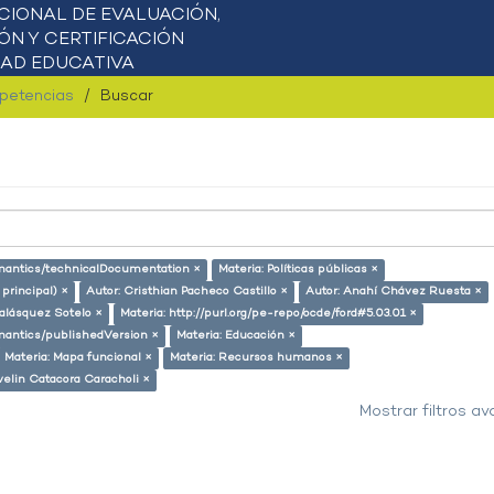
mpetencias
Buscar
semantics/technicalDocumentation ×
Materia: Políticas públicas ×
 principal) ×
Autor: Cristhian Pacheco Castillo ×
Autor: Anahí Chávez Ruesta ×
alásquez Sotelo ×
Materia: http://purl.org/pe-repo/ocde/ford#5.03.01 ×
emantics/publishedVersion ×
Materia: Educación ×
Materia: Mapa funcional ×
Materia: Recursos humanos ×
velin Catacora Caracholi ×
Mostrar filtros a