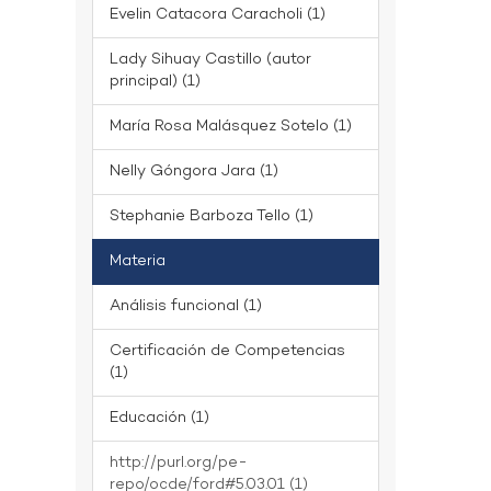
Evelin Catacora Caracholi (1)
Lady Sihuay Castillo (autor
principal) (1)
María Rosa Malásquez Sotelo (1)
Nelly Góngora Jara (1)
Stephanie Barboza Tello (1)
Materia
Análisis funcional (1)
Certificación de Competencias
(1)
Educación (1)
http://purl.org/pe-
repo/ocde/ford#5.03.01 (1)