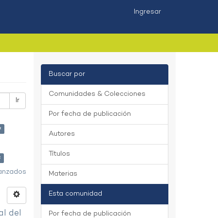
Ingresar
Buscar por
Comunidades & Colecciones
Ir
Por fecha de publicación
×
Autores
Títulos
×
vanzados
Materias
Esta comunidad
al del
Por fecha de publicación