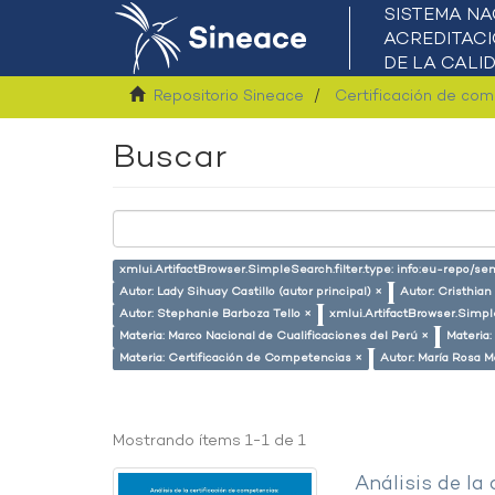
Repositorio Sineace
Certificación de co
Buscar
xmlui.ArtifactBrowser.SimpleSearch.filter.type: info:eu-repo/s
Autor: Lady Sihuay Castillo (autor principal) ×
Autor: Cristhian
Autor: Stephanie Barboza Tello ×
xmlui.ArtifactBrowser.Simpl
Materia: Marco Nacional de Cualificaciones del Perú ×
Materia:
Materia: Certificación de Competencias ×
Autor: María Rosa M
Mostrando ítems 1-1 de 1
Análisis de la