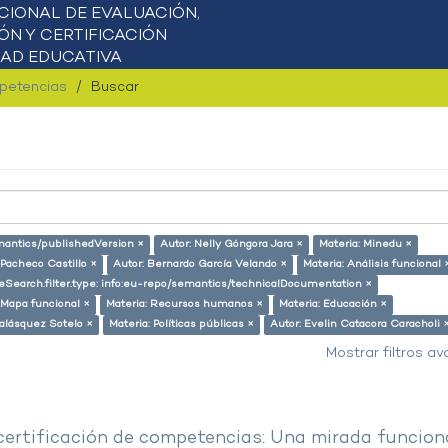
mpetencias
Buscar
emantics/publishedVersion ×
Autor: Nelly Góngora Jara ×
Materia: Minedu ×
 Pacheco Castillo ×
Autor: Bernardo García Velando ×
Materia: Análisis funcional 
eSearch.filter.type: info:eu-repo/semantics/technicalDocumentation ×
 Mapa funcional ×
Materia: Recursos humanos ×
Materia: Educación ×
alásquez Sotelo ×
Materia: Políticas públicas ×
Autor: Evelin Catacora Caracholi 
Mostrar filtros a
 certificación de competencias: Una mirada funcion