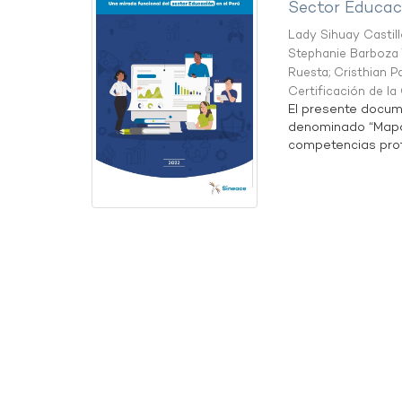
Sector Educaci
Lady Sihuay Castill
Stephanie Barboza 
Ruesta
;
Cristhian P
Certificación de l
El presente docum
denominado “Mapa 
competencias profe