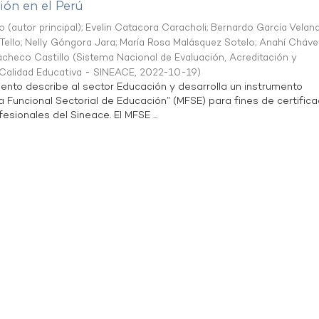
ón en el Perú
o (autor principal)
;
Evelin Catacora Caracholi
;
Bernardo García Velan
Tello
;
Nelly Góngora Jara
;
María Rosa Malásquez Sotelo
;
Anahí Cháve
acheco Castillo
(
Sistema Nacional de Evaluación, Acreditación y
a Calidad Educativa - SINEACE
,
2022-10-19
)
ento describe al sector Educación y desarrolla un instrumento
Funcional Sectorial de Educación” (MFSE) para fines de certifica
sionales del Sineace. El MFSE ...