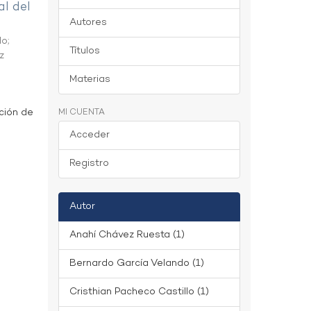
al del
Autores
do
;
Títulos
z
Materias
ción de
MI CUENTA
Acceder
Registro
Autor
Anahí Chávez Ruesta (1)
Bernardo García Velando (1)
Cristhian Pacheco Castillo (1)