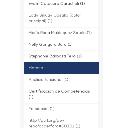
Evelin Catacora Caracholi (1)
Lady Sihuay Castillo (autor
principal) (1)
María Rosa Malásquez Sotelo (1)
Nelly Góngora Jara (1)
Stephanie Barboza Tello (1)
Materia
Análisis funcional (1)
Certificación de Competencias
(1)
Educación (1)
http://purl.org/pe-
repo/ocde/ford#5.03.01 (1)