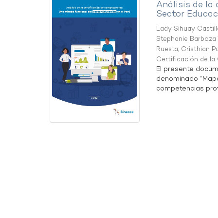
Análisis de la
Sector Educaci
Lady Sihuay Castill
Stephanie Barboza 
Ruesta
;
Cristhian P
Certificación de l
El presente docum
denominado “Mapa 
competencias profe