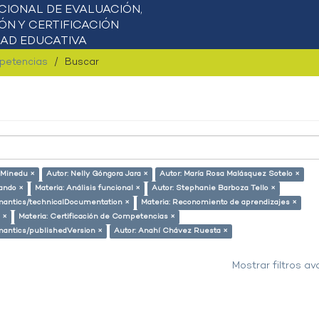
mpetencias
Buscar
 Minedu ×
Autor: Nelly Góngora Jara ×
Autor: María Rosa Malásquez Sotelo ×
lando ×
Materia: Análisis funcional ×
Autor: Stephanie Barboza Tello ×
semantics/technicalDocumentation ×
Materia: Reconomiento de aprendizajes ×
 ×
Materia: Certificación de Competencias ×
emantics/publishedVersion ×
Autor: Anahí Chávez Ruesta ×
Mostrar filtros a