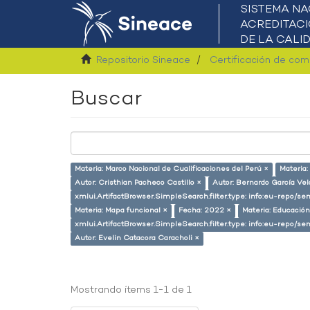
Repositorio Sineace
Certificación de co
Buscar
Materia: Marco Nacional de Cualificaciones del Perú ×
Materia:
Autor: Cristhian Pacheco Castillo ×
Autor: Bernardo García Ve
xmlui.ArtifactBrowser.SimpleSearch.filter.type: info:eu-repo/
Materia: Mapa funcional ×
Fecha: 2022 ×
Materia: Educación
xmlui.ArtifactBrowser.SimpleSearch.filter.type: info:eu-repo/s
Autor: Evelin Catacora Caracholi ×
Mostrando ítems 1-1 de 1