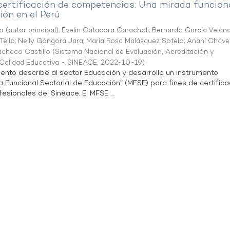
 certificación de competencias: Una mirada funcion
ón en el Perú
o (autor principal)
;
Evelin Catacora Caracholi
;
Bernardo García Velan
Tello
;
Nelly Góngora Jara
;
María Rosa Malásquez Sotelo
;
Anahí Cháve
acheco Castillo
(
Sistema Nacional de Evaluación, Acreditación y
a Calidad Educativa - SINEACE
,
2022-10-19
)
ento describe al sector Educación y desarrolla un instrumento
Funcional Sectorial de Educación” (MFSE) para fines de certifica
sionales del Sineace. El MFSE ...