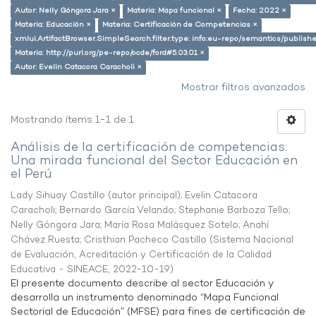
Autor: Nelly Góngora Jara ×
Materia: Mapa funcional ×
Fecha: 2022 ×
Materia: Educación ×
Materia: Certificación de Competencias ×
xmlui.ArtifactBrowser.SimpleSearch.filter.type: info:eu-repo/semantics/publish
Materia: http://purl.org/pe-repo/ocde/ford#5.03.01 ×
Autor: Evelin Catacora Caracholi ×
Mostrar filtros avanzados
Mostrando ítems 1-1 de 1
Análisis de la certificación de competencias:
Una mirada funcional del Sector Educación en
el Perú
Lady Sihuay Castillo (autor principal)
;
Evelin Catacora
Caracholi
;
Bernardo García Velando
;
Stephanie Barboza Tello
;
Nelly Góngora Jara
;
María Rosa Malásquez Sotelo
;
Anahí
Chávez Ruesta
;
Cristhian Pacheco Castillo
(
Sistema Nacional
de Evaluación, Acreditación y Certificación de la Calidad
Educativa - SINEACE
,
2022-10-19
)
El presente documento describe al sector Educación y
desarrolla un instrumento denominado “Mapa Funcional
Sectorial de Educación” (MFSE) para fines de certificación de