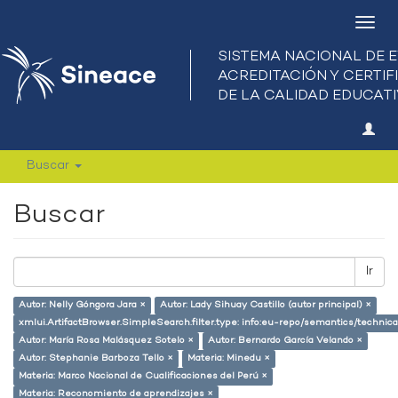
Camb
nave
Buscar
Buscar
Ir
Autor: Nelly Góngora Jara ×
Autor: Lady Sihuay Castillo (autor principal) ×
xmlui.ArtifactBrowser.SimpleSearch.filter.type: info:eu-repo/semantics/techni
Autor: María Rosa Malásquez Sotelo ×
Autor: Bernardo García Velando ×
Autor: Stephanie Barboza Tello ×
Materia: Minedu ×
Materia: Marco Nacional de Cualificaciones del Perú ×
Materia: Reconomiento de aprendizajes ×