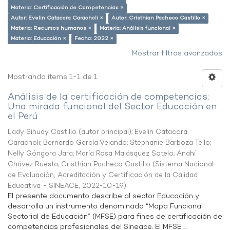
Materia: Certificación de Competencias ×
Autor: Evelin Catacora Caracholi ×
Autor: Cristhian Pacheco Castillo ×
Materia: Recursos humanos ×
Materia: Análisis funcional ×
Materia: Educación ×
Fecha: 2022 ×
Mostrar filtros avanzados
Mostrando ítems 1-1 de 1
Análisis de la certificación de competencias:
Una mirada funcional del Sector Educación en
el Perú
Lady Sihuay Castillo (autor principal)
;
Evelin Catacora
Caracholi
;
Bernardo García Velando
;
Stephanie Barboza Tello
;
Nelly Góngora Jara
;
María Rosa Malásquez Sotelo
;
Anahí
Chávez Ruesta
;
Cristhian Pacheco Castillo
(
Sistema Nacional
de Evaluación, Acreditación y Certificación de la Calidad
Educativa - SINEACE
,
2022-10-19
)
El presente documento describe al sector Educación y
desarrolla un instrumento denominado “Mapa Funcional
Sectorial de Educación” (MFSE) para fines de certificación de
competencias profesionales del Sineace. El MFSE ...