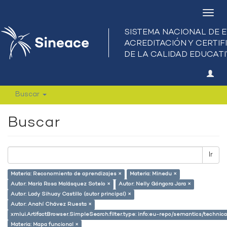
Camb
nave
Buscar
Buscar
Ir
Materia: Reconomiento de aprendizajes ×
Materia: Minedu ×
Autor: María Rosa Malásquez Sotelo ×
Autor: Nelly Góngora Jara ×
Autor: Lady Sihuay Castillo (autor principal) ×
Autor: Anahí Chávez Ruesta ×
xmlui.ArtifactBrowser.SimpleSearch.filter.type: info:eu-repo/semantics/techni
Materia: Mapa funcional ×