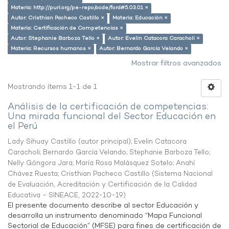
Materia: http://purl.org/pe-repo/ocde/ford#5.03.01 ×
Autor: Cristhian Pacheco Castillo ×
Materia: Educación ×
Materia: Certificación de Competencias ×
Autor: Stephanie Barboza Tello ×
Autor: Evelin Catacora Caracholi ×
Materia: Recursos humanos ×
Autor: Bernardo García Velando ×
Mostrar filtros avanzados
Mostrando ítems 1-1 de 1
Análisis de la certificación de competencias:
Una mirada funcional del Sector Educación en
el Perú
Lady Sihuay Castillo (autor principal)
;
Evelin Catacora
Caracholi
;
Bernardo García Velando
;
Stephanie Barboza Tello
;
Nelly Góngora Jara
;
María Rosa Malásquez Sotelo
;
Anahí
Chávez Ruesta
;
Cristhian Pacheco Castillo
(
Sistema Nacional
de Evaluación, Acreditación y Certificación de la Calidad
Educativa - SINEACE
,
2022-10-19
)
El presente documento describe al sector Educación y
desarrolla un instrumento denominado “Mapa Funcional
Sectorial de Educación” (MFSE) para fines de certificación de