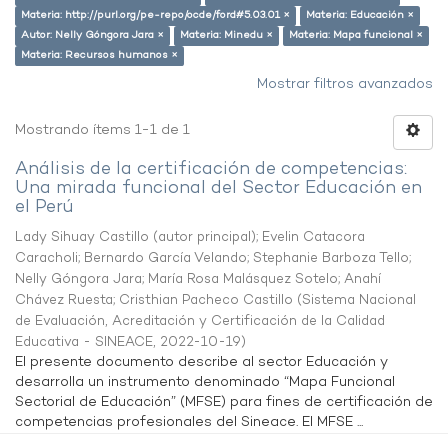
Materia: http://purl.org/pe-repo/ocde/ford#5.03.01 ×
Materia: Educación ×
Autor: Nelly Góngora Jara ×
Materia: Minedu ×
Materia: Mapa funcional ×
Materia: Recursos humanos ×
Mostrar filtros avanzados
Mostrando ítems 1-1 de 1
Análisis de la certificación de competencias:
Una mirada funcional del Sector Educación en
el Perú
Lady Sihuay Castillo (autor principal)
;
Evelin Catacora
Caracholi
;
Bernardo García Velando
;
Stephanie Barboza Tello
;
Nelly Góngora Jara
;
María Rosa Malásquez Sotelo
;
Anahí
Chávez Ruesta
;
Cristhian Pacheco Castillo
(
Sistema Nacional
de Evaluación, Acreditación y Certificación de la Calidad
Educativa - SINEACE
,
2022-10-19
)
El presente documento describe al sector Educación y
desarrolla un instrumento denominado “Mapa Funcional
Sectorial de Educación” (MFSE) para fines de certificación de
competencias profesionales del Sineace. El MFSE ...