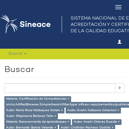
Camb
nave
Buscar
Buscar
Ir
Materia: Certificación de Competencias ×
xmlui.ArtifactBrowser.SimpleSearch.filter.type: info:eu-repo/semantics/publish
Autor: María Rosa Malásquez Sotelo ×
Autor: Evelin Catacora Caracholi ×
Autor: Stephanie Barboza Tello ×
Materia: Reconomiento de aprendizajes ×
Autor: Anahí Chávez Ruesta ×
Autor: Bernardo García Velando ×
Autor: Cristhian Pacheco Castillo ×