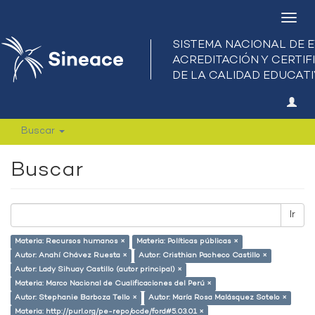
Camb
nave
Buscar
Buscar
Ir
Materia: Recursos humanos ×
Materia: Políticas públicas ×
Autor: Anahí Chávez Ruesta ×
Autor: Cristhian Pacheco Castillo ×
Autor: Lady Sihuay Castillo (autor principal) ×
Materia: Marco Nacional de Cualificaciones del Perú ×
Autor: Stephanie Barboza Tello ×
Autor: María Rosa Malásquez Sotelo ×
Materia: http://purl.org/pe-repo/ocde/ford#5.03.01 ×