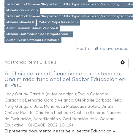
xmlui.ArtifactBrowser.SimpleSearch.filter.type: info:eu-repo/semantics/publish
Materia: Educación ×
xmlui.ArtifactBrowser.SimpleSearch.filter.type: info:eu-repo/semantics/techni
Materia: Minedu ×
Materia: Mapa funcional ×
Autor: Bernardo García Velando ×
Materia: Certificación de Competencias ×
Autor: Evelin Catacora Caracholi ×
Mostrar filtros avanzados
Mostrando ítems 1-1 de 1
Análisis de la certificación de competencias:
Una mirada funcional del Sector Educación en
el Perú
Lady Sihuay Castillo (autor principal)
;
Evelin Catacora
Caracholi
;
Bernardo García Velando
;
Stephanie Barboza Tello
;
Nelly Góngora Jara
;
María Rosa Malásquez Sotelo
;
Anahí
Chávez Ruesta
;
Cristhian Pacheco Castillo
(
Sistema Nacional
de Evaluación, Acreditación y Certificación de la Calidad
Educativa - SINEACE
,
2022-10-19
)
El presente documento describe al sector Educación y