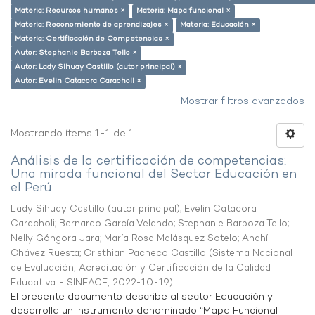
Materia: Recursos humanos ×
Materia: Mapa funcional ×
Materia: Reconomiento de aprendizajes ×
Materia: Educación ×
Materia: Certificación de Competencias ×
Autor: Stephanie Barboza Tello ×
Autor: Lady Sihuay Castillo (autor principal) ×
Autor: Evelin Catacora Caracholi ×
Mostrar filtros avanzados
Mostrando ítems 1-1 de 1
Análisis de la certificación de competencias:
Una mirada funcional del Sector Educación en
el Perú
Lady Sihuay Castillo (autor principal)
;
Evelin Catacora
Caracholi
;
Bernardo García Velando
;
Stephanie Barboza Tello
;
Nelly Góngora Jara
;
María Rosa Malásquez Sotelo
;
Anahí
Chávez Ruesta
;
Cristhian Pacheco Castillo
(
Sistema Nacional
de Evaluación, Acreditación y Certificación de la Calidad
Educativa - SINEACE
,
2022-10-19
)
El presente documento describe al sector Educación y
desarrolla un instrumento denominado “Mapa Funcional