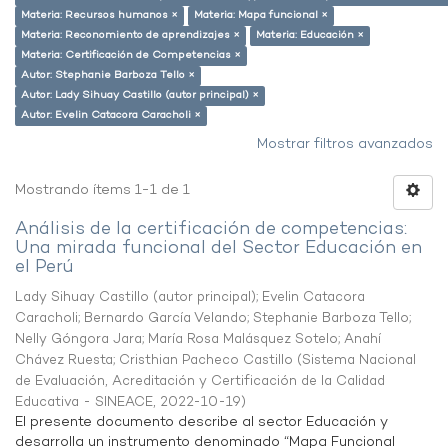
Materia: Recursos humanos ×
Materia: Mapa funcional ×
Materia: Reconomiento de aprendizajes ×
Materia: Educación ×
Materia: Certificación de Competencias ×
Autor: Stephanie Barboza Tello ×
Autor: Lady Sihuay Castillo (autor principal) ×
Autor: Evelin Catacora Caracholi ×
Mostrar filtros avanzados
Mostrando ítems 1-1 de 1
Análisis de la certificación de competencias:
Una mirada funcional del Sector Educación en
el Perú
Lady Sihuay Castillo (autor principal)
;
Evelin Catacora
Caracholi
;
Bernardo García Velando
;
Stephanie Barboza Tello
;
Nelly Góngora Jara
;
María Rosa Malásquez Sotelo
;
Anahí
Chávez Ruesta
;
Cristhian Pacheco Castillo
(
Sistema Nacional
de Evaluación, Acreditación y Certificación de la Calidad
Educativa - SINEACE
,
2022-10-19
)
El presente documento describe al sector Educación y
desarrolla un instrumento denominado “Mapa Funcional