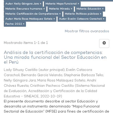
Autor: Nelly Góngora Jara ×
Materia: Mapa funcional ×
Materia: Recursos humanos ×
Materia: Minedu ×
Materia: Educación ×
Materia: Certificación de Competencias ×
Materia: Políticas públicas ×
Autor: María Rosa Malásquez Sotelo ×
Autor: Evelin Catacora Caracholi ×
Fecha: 2022 ×
Mostrar filtros avanzados
Mostrando ítems 1-1 de 1
Análisis de la certificación de competencias:
Una mirada funcional del Sector Educación en
el Perú
Lady Sihuay Castillo (autor principal)
;
Evelin Catacora
Caracholi
;
Bernardo García Velando
;
Stephanie Barboza Tello
;
Nelly Góngora Jara
;
María Rosa Malásquez Sotelo
;
Anahí
Chávez Ruesta
;
Cristhian Pacheco Castillo
(
Sistema Nacional
de Evaluación, Acreditación y Certificación de la Calidad
Educativa - SINEACE
,
2022-10-19
)
El presente documento describe al sector Educación y
desarrolla un instrumento denominado “Mapa Funcional
Sectorial de Educación” (MFSE) para fines de certificación de