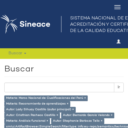
Camb
nave
Buscar
Buscar
Ir
Materia: Marco Nacional de Cualificaciones del Perú ×
Materia: Reconomiento de aprendizajes ×
Autor: Lady Sihuay Castillo (autor principal) ×
Autor: Cristhian Pacheco Castillo ×
Autor: Bernardo García Velando ×
Materia: Análisis funcional ×
Autor: Stephanie Barboza Tello ×
xmlui.ArtifactBrowser.SimpleSearch.filter.type: info:eu-repo/semantics/techni