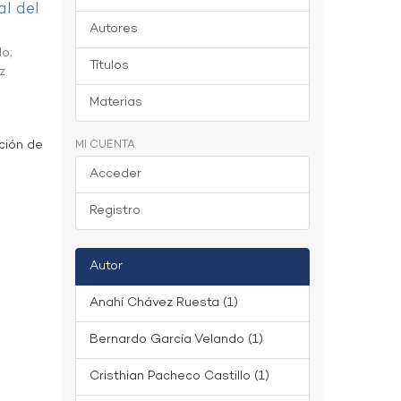
al del
Autores
do
;
Títulos
z
Materias
ción de
MI CUENTA
Acceder
Registro
Autor
Anahí Chávez Ruesta (1)
Bernardo García Velando (1)
Cristhian Pacheco Castillo (1)