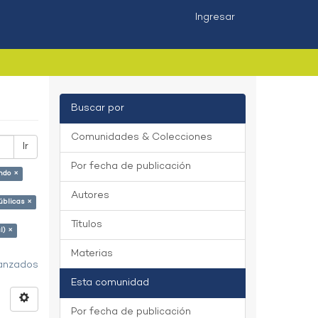
Ingresar
Buscar por
Comunidades & Colecciones
Ir
Por fecha de publicación
ndo ×
Autores
úblicas ×
Títulos
l) ×
Materias
vanzados
Esta comunidad
Por fecha de publicación