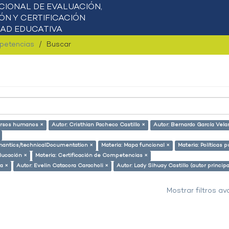
mpetencias
Buscar
ursos humanos ×
Autor: Cristhian Pacheco Castillo ×
Autor: Bernardo García Vela
semantics/technicalDocumentation ×
Materia: Mapa funcional ×
Materia: Políticas p
ducación ×
Materia: Certificación de Competencias ×
ra ×
Autor: Evelin Catacora Caracholi ×
Autor: Lady Sihuay Castillo (autor principa
Mostrar filtros a