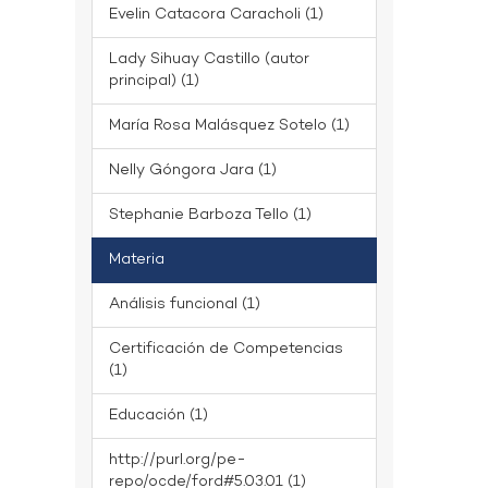
Evelin Catacora Caracholi (1)
Lady Sihuay Castillo (autor
principal) (1)
María Rosa Malásquez Sotelo (1)
Nelly Góngora Jara (1)
Stephanie Barboza Tello (1)
Materia
Análisis funcional (1)
Certificación de Competencias
(1)
Educación (1)
http://purl.org/pe-
repo/ocde/ford#5.03.01 (1)