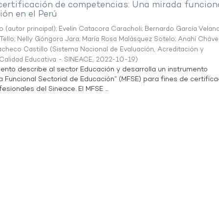
 certificación de competencias: Una mirada funcion
ón en el Perú
o (autor principal)
;
Evelin Catacora Caracholi
;
Bernardo García Velan
Tello
;
Nelly Góngora Jara
;
María Rosa Malásquez Sotelo
;
Anahí Cháve
acheco Castillo
(
Sistema Nacional de Evaluación, Acreditación y
a Calidad Educativa - SINEACE
,
2022-10-19
)
ento describe al sector Educación y desarrolla un instrumento
Funcional Sectorial de Educación” (MFSE) para fines de certifica
sionales del Sineace. El MFSE ...