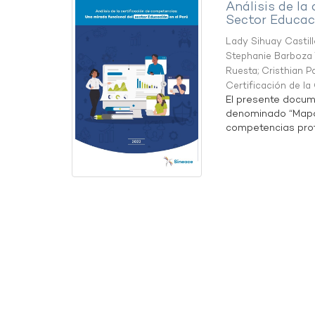
Análisis de la
Sector Educaci
Lady Sihuay Castill
Stephanie Barboza 
Ruesta
;
Cristhian P
Certificación de l
El presente docum
denominado “Mapa 
competencias profe