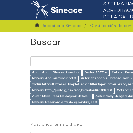
Repositorio Sineace
Certificación de co
Buscar
Autor: Anahí Chávez Ruesta ×
Fecha: 2022 ×
Materia: Rec
Materia: Análisis funcional ×
Autor: Stephanie Barboza Tello ×
xmlui.ArtifactBrowser.SimpleSearch.filter.type: info:eu-repo/
Materia: http://purl.org/pe-repo/ocde/ford#5.03.01 ×
Materia: E
Autor: María Rosa Malásquez Sotelo ×
Autor: Nelly Góngora Ja
Materia: Reconomiento de aprendizajes ×
Mostrando ítems 1-1 de 1