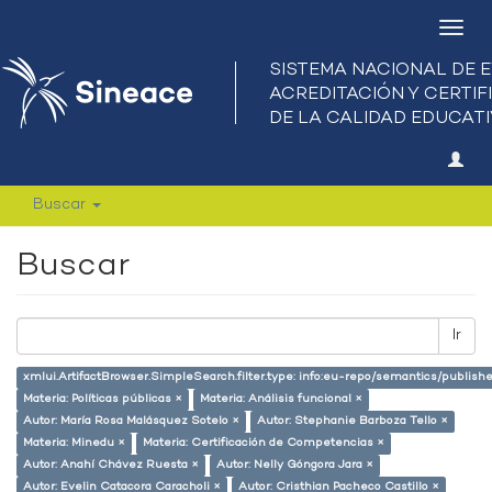
Camb
nave
Buscar
Buscar
Ir
xmlui.ArtifactBrowser.SimpleSearch.filter.type: info:eu-repo/semantics/publish
Materia: Políticas públicas ×
Materia: Análisis funcional ×
Autor: María Rosa Malásquez Sotelo ×
Autor: Stephanie Barboza Tello ×
Materia: Minedu ×
Materia: Certificación de Competencias ×
Autor: Anahí Chávez Ruesta ×
Autor: Nelly Góngora Jara ×
Autor: Evelin Catacora Caracholi ×
Autor: Cristhian Pacheco Castillo ×