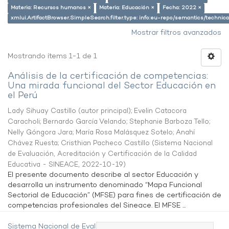
Materia: Recursos humanos ×
Materia: Educación ×
Fecha: 2022 ×
xmlui.ArtifactBrowser.SimpleSearch.filter.type: info:eu-repo/semantics/techni
Mostrar filtros avanzados
Mostrando ítems 1-1 de 1
Análisis de la certificación de competencias:
Una mirada funcional del Sector Educación en
el Perú
Lady Sihuay Castillo (autor principal)
;
Evelin Catacora
Caracholi
;
Bernardo García Velando
;
Stephanie Barboza Tello
;
Nelly Góngora Jara
;
María Rosa Malásquez Sotelo
;
Anahí
Chávez Ruesta
;
Cristhian Pacheco Castillo
(
Sistema Nacional
de Evaluación, Acreditación y Certificación de la Calidad
Educativa - SINEACE
,
2022-10-19
)
El presente documento describe al sector Educación y
desarrolla un instrumento denominado “Mapa Funcional
Sectorial de Educación” (MFSE) para fines de certificación de
competencias profesionales del Sineace. El MFSE ...
Sistema Nacional de Evaluación,