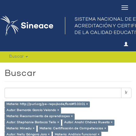
Camb
nave
Buscar
Buscar
Ir
Materia: http://purl.org/pe-repo/ocde/ford#5.03.01 ×
Autor: Bernardo García Velando ×
Materia: Reconomiento de aprendizajes ×
Autor: Stephanie Barboza Tello ×
Autor: Anahí Chávez Ruesta ×
Materia: Minedu ×
Materia: Certificación de Competencias ×
Autor: Nelly Góngora Jara ×
Materia: Análisis funcional ×