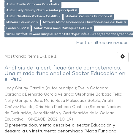
Autor: Evelin Catacora Caracholi ×
Autor: Lady Sihuay Castillo (autor principal) ×
Autor: Cristhian Pacheco Castillo ×
Materia: Recursos humanos ×
Materia: Educación ×
Materia: Marco Nacional de Cualificaciones del Perú ×
Fecha: 2022 ×
Autor: María Rosa Malásquez Sotelo ×
xmlui.ArtifactBrowser.SimpleSearch.filter.type: info:eu-repo/semantics/techni
Mostrar filtros avanzados
Mostrando ítems 1-1 de 1
Análisis de la certificación de competencias:
Una mirada funcional del Sector Educación en
el Perú
Lady Sihuay Castillo (autor principal)
;
Evelin Catacora
Caracholi
;
Bernardo García Velando
;
Stephanie Barboza Tello
;
Nelly Góngora Jara
;
María Rosa Malásquez Sotelo
;
Anahí
Chávez Ruesta
;
Cristhian Pacheco Castillo
(
Sistema Nacional
de Evaluación, Acreditación y Certificación de la Calidad
Educativa - SINEACE
,
2022-10-19
)
El presente documento describe al sector Educación y
desarrolla un instrumento denominado “Mapa Funcional