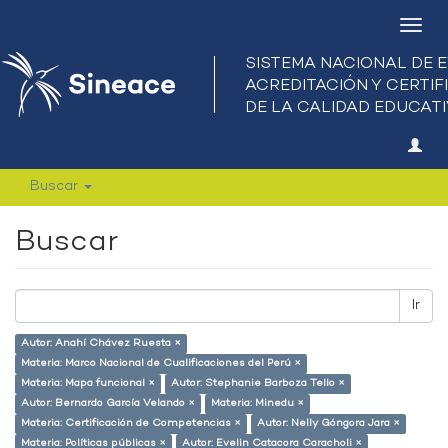
Camb
nave
Buscar
Buscar
Ir
Autor: Anahí Chávez Ruesta ×
Materia: Marco Nacional de Cualificaciones del Perú ×
Materia: Mapa funcional ×
Autor: Stephanie Barboza Tello ×
Autor: Bernardo García Velando ×
Materia: Minedu ×
Materia: Certificación de Competencias ×
Autor: Nelly Góngora Jara ×
Materia: Políticas públicas ×
Autor: Evelin Catacora Caracholi ×