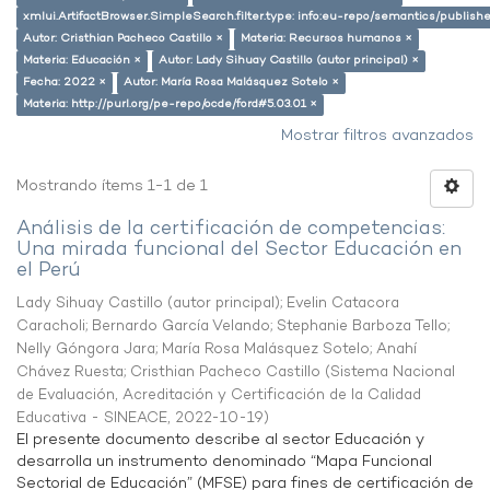
xmlui.ArtifactBrowser.SimpleSearch.filter.type: info:eu-repo/semantics/publish
Autor: Cristhian Pacheco Castillo ×
Materia: Recursos humanos ×
Materia: Educación ×
Autor: Lady Sihuay Castillo (autor principal) ×
Fecha: 2022 ×
Autor: María Rosa Malásquez Sotelo ×
Materia: http://purl.org/pe-repo/ocde/ford#5.03.01 ×
Mostrar filtros avanzados
Mostrando ítems 1-1 de 1
Análisis de la certificación de competencias:
Una mirada funcional del Sector Educación en
el Perú
Lady Sihuay Castillo (autor principal)
;
Evelin Catacora
Caracholi
;
Bernardo García Velando
;
Stephanie Barboza Tello
;
Nelly Góngora Jara
;
María Rosa Malásquez Sotelo
;
Anahí
Chávez Ruesta
;
Cristhian Pacheco Castillo
(
Sistema Nacional
de Evaluación, Acreditación y Certificación de la Calidad
Educativa - SINEACE
,
2022-10-19
)
El presente documento describe al sector Educación y
desarrolla un instrumento denominado “Mapa Funcional
Sectorial de Educación” (MFSE) para fines de certificación de