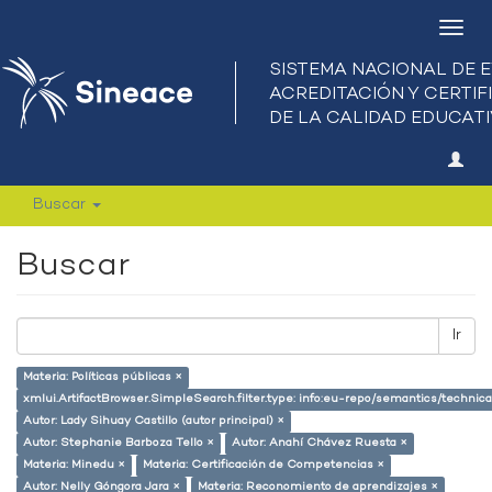
Camb
nave
Buscar
Buscar
Ir
Materia: Políticas públicas ×
xmlui.ArtifactBrowser.SimpleSearch.filter.type: info:eu-repo/semantics/techni
Autor: Lady Sihuay Castillo (autor principal) ×
Autor: Stephanie Barboza Tello ×
Autor: Anahí Chávez Ruesta ×
Materia: Minedu ×
Materia: Certificación de Competencias ×
Autor: Nelly Góngora Jara ×
Materia: Reconomiento de aprendizajes ×