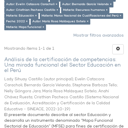
Autor: Evelin Catacora Caracholi ×
Autor: Bernardo García Velando ×
Autor: Cristhian Pacheco Castillo ×
Materia: Recursos humanos ×
Materia: Educación ×
Materia: Marco Nacional de Cualificaciones del Perú ×
Fecha: 2022 ×
Autor: María Rosa Malásquez Sotelo ×
Materia: Mapa funcional ×
Mostrar filtros avanzados
Mostrando ítems 1-1 de 1
Análisis de la certificación de competencias:
Una mirada funcional del Sector Educación en
el Perú
Lady Sihuay Castillo (autor principal)
;
Evelin Catacora
Caracholi
;
Bernardo García Velando
;
Stephanie Barboza Tello
;
Nelly Góngora Jara
;
María Rosa Malásquez Sotelo
;
Anahí
Chávez Ruesta
;
Cristhian Pacheco Castillo
(
Sistema Nacional
de Evaluación, Acreditación y Certificación de la Calidad
Educativa - SINEACE
,
2022-10-19
)
El presente documento describe al sector Educación y
desarrolla un instrumento denominado “Mapa Funcional
Sectorial de Educación” (MFSE) para fines de certificación de