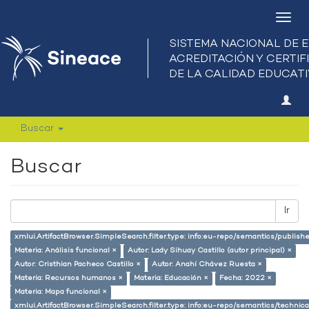
Camb
nave
Buscar
Buscar
Ir
xmlui.ArtifactBrowser.SimpleSearch.filter.type: info:eu-repo/semantics/publish
Materia: Análisis funcional ×
Autor: Lady Sihuay Castillo (autor principal) ×
Autor: Cristhian Pacheco Castillo ×
Autor: Anahí Chávez Ruesta ×
Materia: Recursos humanos ×
Materia: Educación ×
Fecha: 2022 ×
Materia: Mapa funcional ×
xmlui.ArtifactBrowser.SimpleSearch.filter.type: info:eu-repo/semantics/techni