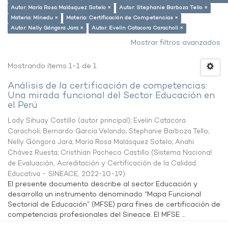
Autor: María Rosa Malásquez Sotelo ×
Autor: Stephanie Barboza Tello ×
Materia: Minedu ×
Materia: Certificación de Competencias ×
Autor: Nelly Góngora Jara ×
Autor: Evelin Catacora Caracholi ×
Mostrar filtros avanzados
Mostrando ítems 1-1 de 1
Análisis de la certificación de competencias:
Una mirada funcional del Sector Educación en
el Perú
Lady Sihuay Castillo (autor principal)
;
Evelin Catacora
Caracholi
;
Bernardo García Velando
;
Stephanie Barboza Tello
;
Nelly Góngora Jara
;
María Rosa Malásquez Sotelo
;
Anahí
Chávez Ruesta
;
Cristhian Pacheco Castillo
(
Sistema Nacional
de Evaluación, Acreditación y Certificación de la Calidad
Educativa - SINEACE
,
2022-10-19
)
El presente documento describe al sector Educación y
desarrolla un instrumento denominado “Mapa Funcional
Sectorial de Educación” (MFSE) para fines de certificación de
competencias profesionales del Sineace. El MFSE ...