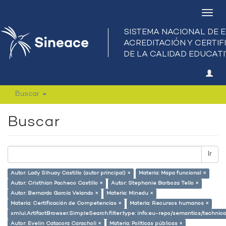
Camb
nave
Buscar
Buscar
Ir
Autor: Lady Sihuay Castillo (autor principal) ×
Materia: Mapa funcional ×
Autor: Cristhian Pacheco Castillo ×
Autor: Stephanie Barboza Tello ×
Autor: Bernardo García Velando ×
Materia: Minedu ×
Materia: Certificación de Competencias ×
Materia: Recursos humanos ×
xmlui.ArtifactBrowser.SimpleSearch.filter.type: info:eu-repo/semantics/techni
Autor: Evelin Catacora Caracholi ×
Materia: Políticas públicas ×