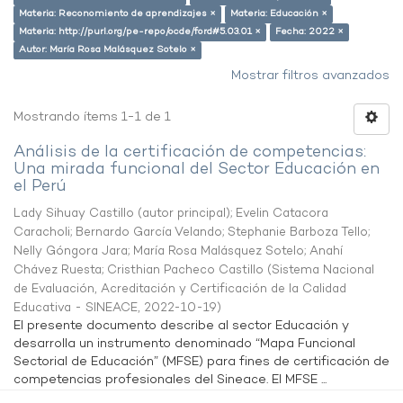
Materia: Reconomiento de aprendizajes ×
Materia: Educación ×
Materia: http://purl.org/pe-repo/ocde/ford#5.03.01 ×
Fecha: 2022 ×
Autor: María Rosa Malásquez Sotelo ×
Mostrar filtros avanzados
Mostrando ítems 1-1 de 1
Análisis de la certificación de competencias:
Una mirada funcional del Sector Educación en
el Perú
Lady Sihuay Castillo (autor principal)
;
Evelin Catacora
Caracholi
;
Bernardo García Velando
;
Stephanie Barboza Tello
;
Nelly Góngora Jara
;
María Rosa Malásquez Sotelo
;
Anahí
Chávez Ruesta
;
Cristhian Pacheco Castillo
(
Sistema Nacional
de Evaluación, Acreditación y Certificación de la Calidad
Educativa - SINEACE
,
2022-10-19
)
El presente documento describe al sector Educación y
desarrolla un instrumento denominado “Mapa Funcional
Sectorial de Educación” (MFSE) para fines de certificación de
competencias profesionales del Sineace. El MFSE ...