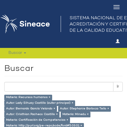
Camb
nave
Buscar
Buscar
Ir
Materia: Recursos humanos ×
Autor: Lady Sihuay Castillo (autor principal) ×
Autor: Bernardo García Velando ×
Autor: Stephanie Barboza Tello ×
Autor: Cristhian Pacheco Castillo ×
Materia: Minedu ×
Materia: Certificación de Competencias ×
Materia: http://purl.org/pe-repo/ocde/ford#5.03.01 ×