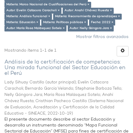
Materia: Marco Nacional de Cualificaciones del Perú ×
Autor: Evelin Catacora Caracholi ×
Autor: Anahí Chávez Ruesta ×
Materia: Análisis funcional ×
Materia: Reconomiento de aprendizajes ×
Materia: Educación ×
Materia: Políticas públicas ×
Fecha: 2022 ×
Autor: María Rosa Malásquez Sotelo ×
Autor: Nelly Góngora Jara ×
Mostrar filtros avanzados
Mostrando ítems 1-1 de 1
Análisis de la certificación de competencias:
Una mirada funcional del Sector Educación en
el Perú
Lady Sihuay Castillo (autor principal)
;
Evelin Catacora
Caracholi
;
Bernardo García Velando
;
Stephanie Barboza Tello
;
Nelly Góngora Jara
;
María Rosa Malásquez Sotelo
;
Anahí
Chávez Ruesta
;
Cristhian Pacheco Castillo
(
Sistema Nacional
de Evaluación, Acreditación y Certificación de la Calidad
Educativa - SINEACE
,
2022-10-19
)
El presente documento describe al sector Educación y
desarrolla un instrumento denominado “Mapa Funcional
Sectorial de Educación” (MFSE) para fines de certificación de