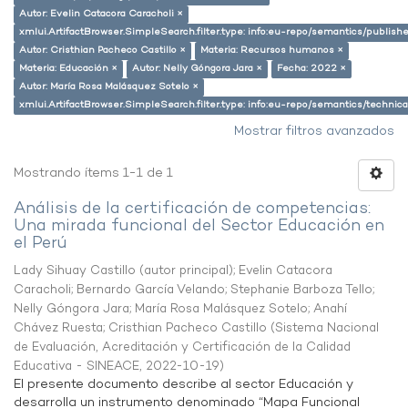
Autor: Evelin Catacora Caracholi ×
xmlui.ArtifactBrowser.SimpleSearch.filter.type: info:eu-repo/semantics/publish
Autor: Cristhian Pacheco Castillo ×
Materia: Recursos humanos ×
Materia: Educación ×
Autor: Nelly Góngora Jara ×
Fecha: 2022 ×
Autor: María Rosa Malásquez Sotelo ×
xmlui.ArtifactBrowser.SimpleSearch.filter.type: info:eu-repo/semantics/techni
Mostrar filtros avanzados
Mostrando ítems 1-1 de 1
Análisis de la certificación de competencias:
Una mirada funcional del Sector Educación en
el Perú
Lady Sihuay Castillo (autor principal)
;
Evelin Catacora
Caracholi
;
Bernardo García Velando
;
Stephanie Barboza Tello
;
Nelly Góngora Jara
;
María Rosa Malásquez Sotelo
;
Anahí
Chávez Ruesta
;
Cristhian Pacheco Castillo
(
Sistema Nacional
de Evaluación, Acreditación y Certificación de la Calidad
Educativa - SINEACE
,
2022-10-19
)
El presente documento describe al sector Educación y
desarrolla un instrumento denominado “Mapa Funcional