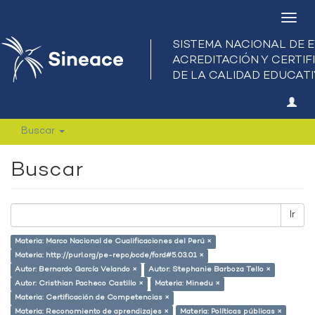
Camb
nave
Buscar
Buscar
Ir
Materia: Marco Nacional de Cualificaciones del Perú ×
Materia: http://purl.org/pe-repo/ocde/ford#5.03.01 ×
Autor: Bernardo García Velando ×
Autor: Stephanie Barboza Tello ×
Autor: Cristhian Pacheco Castillo ×
Materia: Minedu ×
Materia: Certificación de Competencias ×
Materia: Reconomiento de aprendizajes ×
Materia: Políticas públicas ×