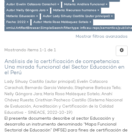
Autor: Evelin Catacora Caracholi ×
Materia: Análisis funcional ×
Autor: Nelly Góngora Jara ×
Materia: Recursos humanos ×
Materia: Educación ×
Autor: Lady Sihuay Castillo (autor principal) ×
Fecha: 2022 ×
Autor: María Rosa Malásquez Sotelo ×
xmlui.ArtifactBrowser.SimpleSearch.filter.type: info:eu-repo/semantics/publish
Mostrar filtros avanzados
Mostrando ítems 1-1 de 1
Análisis de la certificación de competencias:
Una mirada funcional del Sector Educación en
el Perú
Lady Sihuay Castillo (autor principal)
;
Evelin Catacora
Caracholi
;
Bernardo García Velando
;
Stephanie Barboza Tello
;
Nelly Góngora Jara
;
María Rosa Malásquez Sotelo
;
Anahí
Chávez Ruesta
;
Cristhian Pacheco Castillo
(
Sistema Nacional
de Evaluación, Acreditación y Certificación de la Calidad
Educativa - SINEACE
,
2022-10-19
)
El presente documento describe al sector Educación y
desarrolla un instrumento denominado “Mapa Funcional
Sectorial de Educación” (MFSE) para fines de certificación de