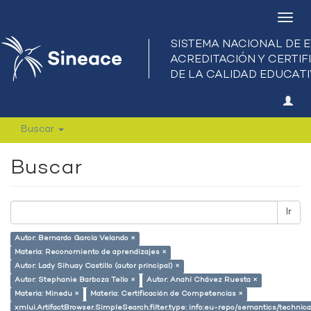
Camb
nave
Buscar
Buscar
Ir
Autor: Bernardo García Velando ×
Materia: Reconomiento de aprendizajes ×
Autor: Lady Sihuay Castillo (autor principal) ×
Autor: Stephanie Barboza Tello ×
Autor: Anahí Chávez Ruesta ×
Materia: Minedu ×
Materia: Certificación de Competencias ×
xmlui.ArtifactBrowser.SimpleSearch.filter.type: info:eu-repo/semantics/techni