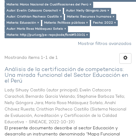
Materia: Marco Nacional de Cualificaciones del Perú ×
Autor: Evelin Catacora Caracholi ×
Autor: Nelly Góngora Jara ×
Autor: Cristhian Pacheco Castillo ×
Materia: Recursos humanos ×
Materia: Educación ×
Materia: Políticas públicas ×
Fecha: 2022 ×
Autor: María Rosa Malásquez Sotelo ×
Materia: http://purl.org/pe-repo/ocde/ford#5.03.01 ×
Mostrar filtros avanzados
Mostrando ítems 1-1 de 1
Análisis de la certificación de competencias:
Una mirada funcional del Sector Educación en
el Perú
Lady Sihuay Castillo (autor principal)
;
Evelin Catacora
Caracholi
;
Bernardo García Velando
;
Stephanie Barboza Tello
;
Nelly Góngora Jara
;
María Rosa Malásquez Sotelo
;
Anahí
Chávez Ruesta
;
Cristhian Pacheco Castillo
(
Sistema Nacional
de Evaluación, Acreditación y Certificación de la Calidad
Educativa - SINEACE
,
2022-10-19
)
El presente documento describe al sector Educación y
desarrolla un instrumento denominado “Mapa Funcional