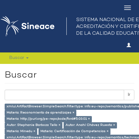
Camb
nave
Buscar
Buscar
Ir
xmlui.ArtifactBrowser.SimpleSearch.filter.type: info:eu-repo/semantics/publish
Materia: Reconomiento de aprendizajes ×
Materia: http://purl.org/pe-repo/ocde/ford#5.03.01 ×
Autor: Stephanie Barboza Tello ×
Autor: Anahí Chávez Ruesta ×
Materia: Minedu ×
Materia: Certificación de Competencias ×
xmlui.ArtifactBrowser.SimpleSearch.filter.type: info:eu-repo/semantics/techni