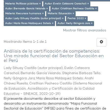
Materia: Políticas públicas ×
Autor: Evelin Catacora Caracholi ×
Autor: Bernardo García Velando ×
Autor: Cristhian Pacheco Castillo ×
Materia: Recursos humanos ×
Materia: Educación ×
Autor: Lady Sihuay Castillo (autor principal) ×
Fecha: 2022 ×
Autor: María Rosa Malásquez Sotelo ×
Autor: Nelly Góngora Jara ×
Mostrar filtros avanzados
Mostrando ítems 1-1 de 1
Análisis de la certificación de competencias:
Una mirada funcional del Sector Educación en
el Perú
Lady Sihuay Castillo (autor principal)
;
Evelin Catacora
Caracholi
;
Bernardo García Velando
;
Stephanie Barboza Tello
;
Nelly Góngora Jara
;
María Rosa Malásquez Sotelo
;
Anahí
Chávez Ruesta
;
Cristhian Pacheco Castillo
(
Sistema Nacional
de Evaluación, Acreditación y Certificación de la Calidad
Educativa - SINEACE
,
2022-10-19
)
El presente documento describe al sector Educación y
desarrolla un instrumento denominado “Mapa Funcional
Sectorial de Educación” (MFSE) para fines de certificación de