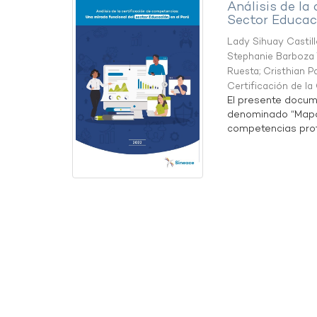
Análisis de la
Sector Educaci
Lady Sihuay Castill
Stephanie Barboza 
Ruesta
;
Cristhian P
Certificación de l
El presente docum
denominado “Mapa 
competencias profe