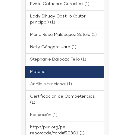
Evelin Catacora Caracholi (1)
Lady Sihuay Castillo (autor
principal) (1)
María Rosa Malásquez Sotelo (1)
Nelly Góngora Jara (1)
Stephanie Barboza Tello (1)
Materia
Análisis funcional (1)
Certificación de Competencias
(1)
Educación (1)
http://purl.org/pe-
repo/ocde/ford#5.03.01 (1)