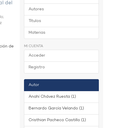
al del
Autores
do
;
Títulos
z
Materias
ción de
MI CUENTA
Acceder
Registro
Autor
Anahí Chávez Ruesta (1)
Bernardo García Velando (1)
Cristhian Pacheco Castillo (1)