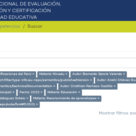
mpetencias
Buscar
ificaciones del Perú ×
Materia: Minedu ×
Autor: Bernardo García Velando ×
h.filter.type: info:eu-repo/semantics/publishedVersion ×
Autor: Anahí Chávez Ru
semantics/technicalDocumentation ×
Autor: Cristhian Pacheco Castillo ×
incipal) ×
Fecha: 2022 ×
Materia: Educación ×
alásquez Sotelo ×
Materia: Reconomiento de aprendizajes ×
-repo/ocde/ford#5.03.01 ×
Mostrar filtros a