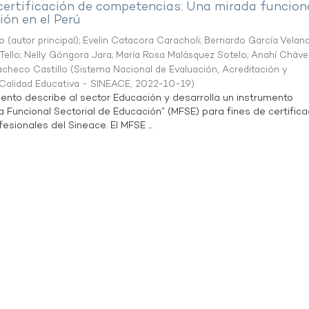
 certificación de competencias: Una mirada funcion
ón en el Perú
o (autor principal)
;
Evelin Catacora Caracholi
;
Bernardo García Velan
Tello
;
Nelly Góngora Jara
;
María Rosa Malásquez Sotelo
;
Anahí Cháve
acheco Castillo
(
Sistema Nacional de Evaluación, Acreditación y
a Calidad Educativa - SINEACE
,
2022-10-19
)
ento describe al sector Educación y desarrolla un instrumento
Funcional Sectorial de Educación” (MFSE) para fines de certifica
sionales del Sineace. El MFSE ...