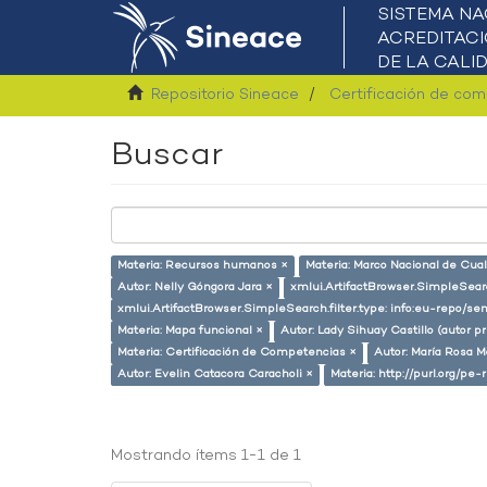
Repositorio Sineace
Certificación de co
Buscar
Materia: Recursos humanos ×
Materia: Marco Nacional de Cual
Autor: Nelly Góngora Jara ×
xmlui.ArtifactBrowser.SimpleSearc
xmlui.ArtifactBrowser.SimpleSearch.filter.type: info:eu-repo/
Materia: Mapa funcional ×
Autor: Lady Sihuay Castillo (autor pr
Materia: Certificación de Competencias ×
Autor: María Rosa M
Autor: Evelin Catacora Caracholi ×
Materia: http://purl.org/pe
Mostrando ítems 1-1 de 1