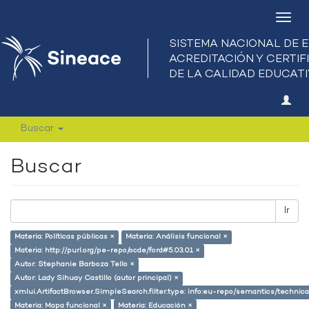
Camb
nave
Buscar
Buscar
Ir
Materia: Políticas públicas ×
Materia: Análisis funcional ×
Materia: http://purl.org/pe-repo/ocde/ford#5.03.01 ×
Autor: Stephanie Barboza Tello ×
Autor: Lady Sihuay Castillo (autor principal) ×
xmlui.ArtifactBrowser.SimpleSearch.filter.type: info:eu-repo/semantics/techni
Materia: Mapa funcional ×
Materia: Educación ×