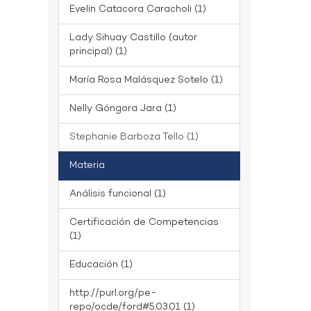
Evelin Catacora Caracholi (1)
Lady Sihuay Castillo (autor
principal) (1)
María Rosa Malásquez Sotelo (1)
Nelly Góngora Jara (1)
Stephanie Barboza Tello (1)
Materia
Análisis funcional (1)
Certificación de Competencias
(1)
Educación (1)
http://purl.org/pe-
repo/ocde/ford#5.03.01 (1)