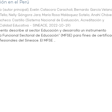
ón en el Perú
o (autor principal)
;
Evelin Catacora Caracholi
;
Bernardo García Velan
Tello
;
Nelly Góngora Jara
;
María Rosa Malásquez Sotelo
;
Anahí Cháve
acheco Castillo
(
Sistema Nacional de Evaluación, Acreditación y
a Calidad Educativa - SINEACE
,
2022-10-19
)
ento describe al sector Educación y desarrolla un instrumento
Funcional Sectorial de Educación” (MFSE) para fines de certifica
sionales del Sineace. El MFSE ...