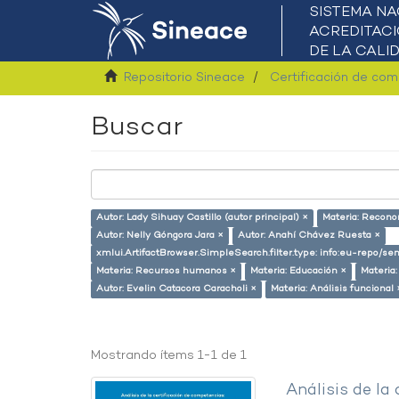
Repositorio Sineace
Certificación de co
Buscar
Autor: Lady Sihuay Castillo (autor principal) ×
Materia: Recono
Autor: Nelly Góngora Jara ×
Autor: Anahí Chávez Ruesta ×
xmlui.ArtifactBrowser.SimpleSearch.filter.type: info:eu-repo/
Materia: Recursos humanos ×
Materia: Educación ×
Materia
Autor: Evelin Catacora Caracholi ×
Materia: Análisis funcional 
Mostrando ítems 1-1 de 1
Análisis de la