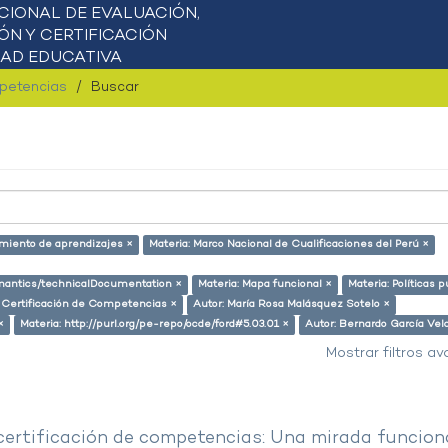
mpetencias
Buscar
miento de aprendizajes ×
Materia: Marco Nacional de Cualificaciones del Perú ×
semantics/technicalDocumentation ×
Materia: Mapa funcional ×
Materia: Políticas p
: Certificación de Competencias ×
Autor: María Rosa Malásquez Sotelo ×
×
Materia: http://purl.org/pe-repo/ocde/ford#5.03.01 ×
Autor: Bernardo García Vel
Mostrar filtros a
 certificación de competencias: Una mirada funcion