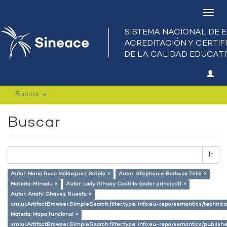
Camb
nave
Buscar
Buscar
Ir
Autor: María Rosa Malásquez Sotelo ×
Autor: Stephanie Barboza Tello ×
Materia: Minedu ×
Autor: Lady Sihuay Castillo (autor principal) ×
Autor: Anahí Chávez Ruesta ×
xmlui.ArtifactBrowser.SimpleSearch.filter.type: info:eu-repo/semantics/techni
Materia: Mapa funcional ×
xmlui.ArtifactBrowser.SimpleSearch.filter.type: info:eu-repo/semantics/publish