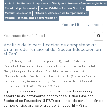
xmlui.ArtifactBrowser.SimpleSearch.filter.type: info:eu-repo/semantics/techni
Materia: Mapa funcional ×
Autor: Cristhian Pacheco Castillo ×
Materia: Educación ×
Materia: Certificación de Competencias ×
Materia: Reconomiento de aprendizajes ×
Mostrar filtros avanzados
Mostrando ítems 1-1 de 1
Análisis de la certificación de competencias:
Una mirada funcional del Sector Educación en
el Perú
Lady Sihuay Castillo (autor principal)
;
Evelin Catacora
Caracholi
;
Bernardo García Velando
;
Stephanie Barboza Tello
;
Nelly Góngora Jara
;
María Rosa Malásquez Sotelo
;
Anahí
Chávez Ruesta
;
Cristhian Pacheco Castillo
(
Sistema Nacional
de Evaluación, Acreditación y Certificación de la Calidad
Educativa - SINEACE
,
2022-10-19
)
El presente documento describe al sector Educación y
desarrolla un instrumento denominado “Mapa Funcional
Sectorial de Educación” (MFSE) para fines de certificación de
competencias profesionales del Sineace. El MFSE ...