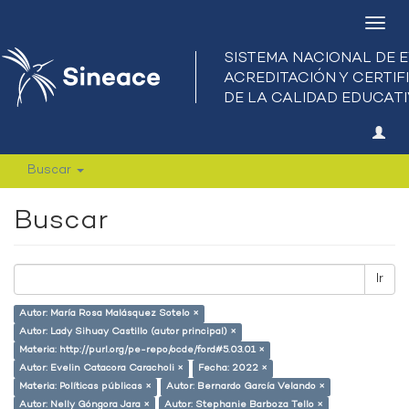
Camb
nave
Buscar
Buscar
Ir
Autor: María Rosa Malásquez Sotelo ×
Autor: Lady Sihuay Castillo (autor principal) ×
Materia: http://purl.org/pe-repo/ocde/ford#5.03.01 ×
Autor: Evelin Catacora Caracholi ×
Fecha: 2022 ×
Materia: Políticas públicas ×
Autor: Bernardo García Velando ×
Autor: Nelly Góngora Jara ×
Autor: Stephanie Barboza Tello ×