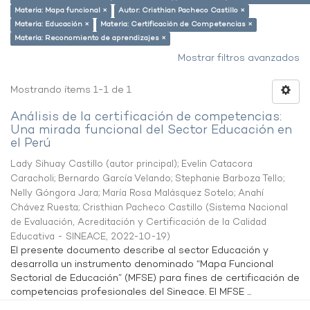
Materia: Mapa funcional ×
Autor: Cristhian Pacheco Castillo ×
Materia: Educación ×
Materia: Certificación de Competencias ×
Materia: Reconomiento de aprendizajes ×
Mostrar filtros avanzados
Mostrando ítems 1-1 de 1
Análisis de la certificación de competencias:
Una mirada funcional del Sector Educación en
el Perú
Lady Sihuay Castillo (autor principal)
;
Evelin Catacora
Caracholi
;
Bernardo García Velando
;
Stephanie Barboza Tello
;
Nelly Góngora Jara
;
María Rosa Malásquez Sotelo
;
Anahí
Chávez Ruesta
;
Cristhian Pacheco Castillo
(
Sistema Nacional
de Evaluación, Acreditación y Certificación de la Calidad
Educativa - SINEACE
,
2022-10-19
)
El presente documento describe al sector Educación y
desarrolla un instrumento denominado “Mapa Funcional
Sectorial de Educación” (MFSE) para fines de certificación de
competencias profesionales del Sineace. El MFSE ...