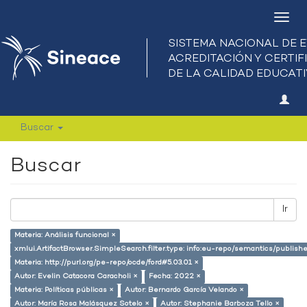
Camb
nave
Buscar
Buscar
Ir
Materia: Análisis funcional ×
xmlui.ArtifactBrowser.SimpleSearch.filter.type: info:eu-repo/semantics/publish
Materia: http://purl.org/pe-repo/ocde/ford#5.03.01 ×
Autor: Evelin Catacora Caracholi ×
Fecha: 2022 ×
Materia: Políticas públicas ×
Autor: Bernardo García Velando ×
Autor: María Rosa Malásquez Sotelo ×
Autor: Stephanie Barboza Tello ×