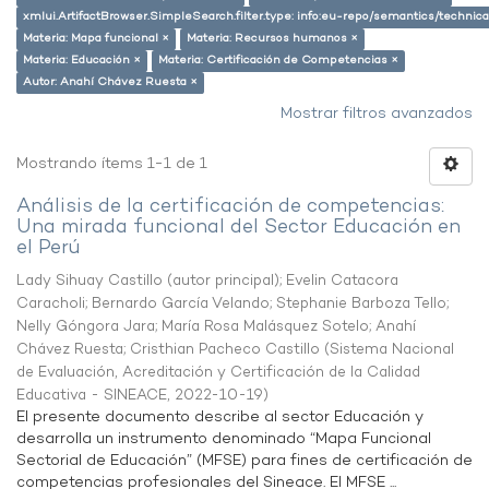
xmlui.ArtifactBrowser.SimpleSearch.filter.type: info:eu-repo/semantics/techni
Materia: Mapa funcional ×
Materia: Recursos humanos ×
Materia: Educación ×
Materia: Certificación de Competencias ×
Autor: Anahí Chávez Ruesta ×
Mostrar filtros avanzados
Mostrando ítems 1-1 de 1
Análisis de la certificación de competencias:
Una mirada funcional del Sector Educación en
el Perú
Lady Sihuay Castillo (autor principal)
;
Evelin Catacora
Caracholi
;
Bernardo García Velando
;
Stephanie Barboza Tello
;
Nelly Góngora Jara
;
María Rosa Malásquez Sotelo
;
Anahí
Chávez Ruesta
;
Cristhian Pacheco Castillo
(
Sistema Nacional
de Evaluación, Acreditación y Certificación de la Calidad
Educativa - SINEACE
,
2022-10-19
)
El presente documento describe al sector Educación y
desarrolla un instrumento denominado “Mapa Funcional
Sectorial de Educación” (MFSE) para fines de certificación de
competencias profesionales del Sineace. El MFSE ...