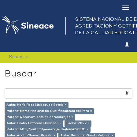
Camb
nave
Buscar
Buscar
Ir
Autor: María Rosa Malásquez Sotelo ×
Materia: Marco Nacional de Cualificaciones del Perú ×
Materia: Reconomiento de aprendizajes ×
Autor: Evelin Catacora Caracholi ×
Fecha: 2022 ×
Materia: http://purl.org/pe-repo/ocde/ford#5.03.01 ×
Autor: Anahí Chávez Ruesta ×
Autor: Bernardo García Velando ×