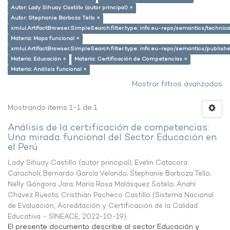
Autor: Lady Sihuay Castillo (autor principal) ×
Autor: Stephanie Barboza Tello ×
xmlui.ArtifactBrowser.SimpleSearch.filter.type: info:eu-repo/semantics/techni
Materia: Mapa funcional ×
xmlui.ArtifactBrowser.SimpleSearch.filter.type: info:eu-repo/semantics/publish
Materia: Educación ×
Materia: Certificación de Competencias ×
Materia: Análisis funcional ×
Mostrar filtros avanzados
Mostrando ítems 1-1 de 1
Análisis de la certificación de competencias:
Una mirada funcional del Sector Educación en
el Perú
Lady Sihuay Castillo (autor principal)
;
Evelin Catacora
Caracholi
;
Bernardo García Velando
;
Stephanie Barboza Tello
;
Nelly Góngora Jara
;
María Rosa Malásquez Sotelo
;
Anahí
Chávez Ruesta
;
Cristhian Pacheco Castillo
(
Sistema Nacional
de Evaluación, Acreditación y Certificación de la Calidad
Educativa - SINEACE
,
2022-10-19
)
El presente documento describe al sector Educación y