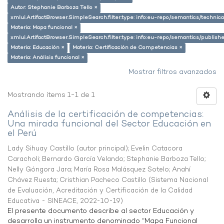
Autor: Stephanie Barboza Tello ×
xmlui.ArtifactBrowser.SimpleSearch.filter.type: info:eu-repo/semantics/techni
Materia: Mapa funcional ×
xmlui.ArtifactBrowser.SimpleSearch.filter.type: info:eu-repo/semantics/publish
Materia: Educación ×
Materia: Certificación de Competencias ×
Materia: Análisis funcional ×
Mostrar filtros avanzados
Mostrando ítems 1-1 de 1
Análisis de la certificación de competencias:
Una mirada funcional del Sector Educación en
el Perú
Lady Sihuay Castillo (autor principal)
;
Evelin Catacora
Caracholi
;
Bernardo García Velando
;
Stephanie Barboza Tello
;
Nelly Góngora Jara
;
María Rosa Malásquez Sotelo
;
Anahí
Chávez Ruesta
;
Cristhian Pacheco Castillo
(
Sistema Nacional
de Evaluación, Acreditación y Certificación de la Calidad
Educativa - SINEACE
,
2022-10-19
)
El presente documento describe al sector Educación y
desarrolla un instrumento denominado “Mapa Funcional