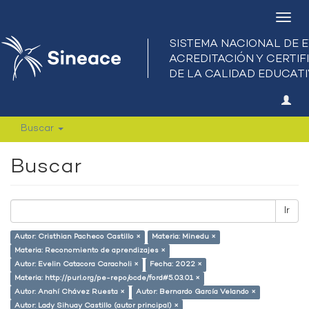
Camb
nave
Buscar
Buscar
Ir
Autor: Cristhian Pacheco Castillo ×
Materia: Minedu ×
Materia: Reconomiento de aprendizajes ×
Autor: Evelin Catacora Caracholi ×
Fecha: 2022 ×
Materia: http://purl.org/pe-repo/ocde/ford#5.03.01 ×
Autor: Anahí Chávez Ruesta ×
Autor: Bernardo García Velando ×
Autor: Lady Sihuay Castillo (autor principal) ×