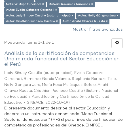
Materia: Mapa funcional ×
Materia: Recursos humanos ×
Autor: Evelin Catacora Caracholi ×
Autor: Lady Sihuay Castillo (autor principal) ×
Autor: Nelly Góngora Jara ×
Autor: Cristhian Pacheco Castillo ×
Autor: Anahí Chávez Ruesta ×
Mostrar filtros avanzados
Mostrando ítems 1-1 de 1
Análisis de la certificación de competencias:
Una mirada funcional del Sector Educación en
el Perú
Lady Sihuay Castillo (autor principal)
;
Evelin Catacora
Caracholi
;
Bernardo García Velando
;
Stephanie Barboza Tello
;
Nelly Góngora Jara
;
María Rosa Malásquez Sotelo
;
Anahí
Chávez Ruesta
;
Cristhian Pacheco Castillo
(
Sistema Nacional
de Evaluación, Acreditación y Certificación de la Calidad
Educativa - SINEACE
,
2022-10-19
)
El presente documento describe al sector Educación y
desarrolla un instrumento denominado “Mapa Funcional
Sectorial de Educación” (MFSE) para fines de certificación de
competencias profesionales del Sineace. El MFSE ...