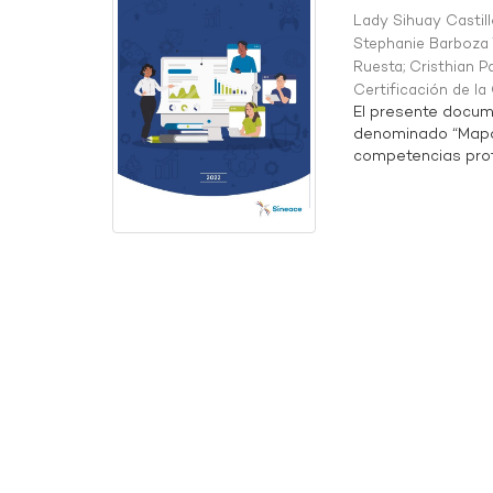
Lady Sihuay Castill
Stephanie Barboza 
Ruesta
;
Cristhian P
Certificación de l
El presente docum
denominado “Mapa 
competencias profe