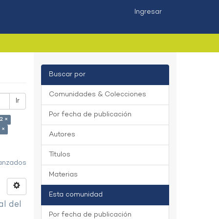
Ingresar
Buscar por
Comunidades & Colecciones
Ir
Por fecha de publicación
2 ×
 ×
Autores
Títulos
vanzados
Materias
Esta comunidad
al del
Por fecha de publicación