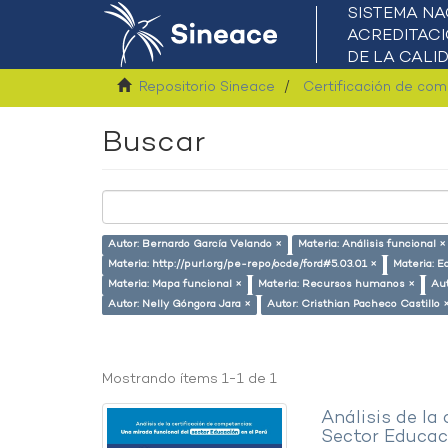
Repositorio Sineace
Certificación de co
Buscar
Autor: Bernardo García Velando ×
Materia: Análisis funcional ×
Materia: http://purl.org/pe-repo/ocde/ford#5.03.01 ×
Materia: E
Materia: Mapa funcional ×
Materia: Recursos humanos ×
Aut
Autor: Nelly Góngora Jara ×
Autor: Cristhian Pacheco Castillo 
Mostrando ítems 1-1 de 1
Análisis de la
Sector Educaci