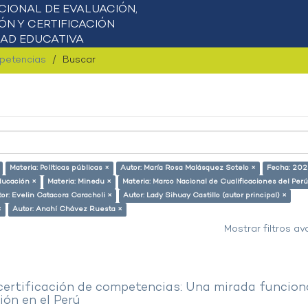
mpetencias
Buscar
Materia: Políticas públicas ×
Autor: María Rosa Malásquez Sotelo ×
Fecha: 202
ducación ×
Materia: Minedu ×
Materia: Marco Nacional de Cualificaciones del Perú
or: Evelin Catacora Caracholi ×
Autor: Lady Sihuay Castillo (autor principal) ×
×
Autor: Anahí Chávez Ruesta ×
Mostrar filtros a
 certificación de competencias: Una mirada funcion
ón en el Perú