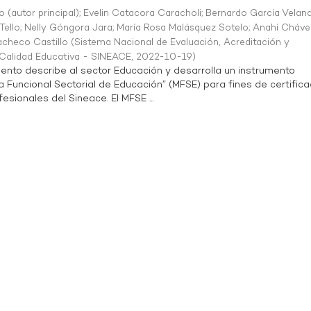
o (autor principal)
;
Evelin Catacora Caracholi
;
Bernardo García Velan
Tello
;
Nelly Góngora Jara
;
María Rosa Malásquez Sotelo
;
Anahí Cháve
acheco Castillo
(
Sistema Nacional de Evaluación, Acreditación y
a Calidad Educativa - SINEACE
,
2022-10-19
)
ento describe al sector Educación y desarrolla un instrumento
Funcional Sectorial de Educación” (MFSE) para fines de certifica
sionales del Sineace. El MFSE ...