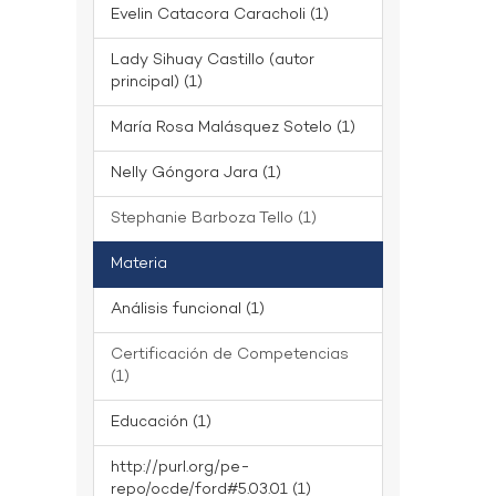
Evelin Catacora Caracholi (1)
Lady Sihuay Castillo (autor
principal) (1)
María Rosa Malásquez Sotelo (1)
Nelly Góngora Jara (1)
Stephanie Barboza Tello (1)
Materia
Análisis funcional (1)
Certificación de Competencias
(1)
Educación (1)
http://purl.org/pe-
repo/ocde/ford#5.03.01 (1)