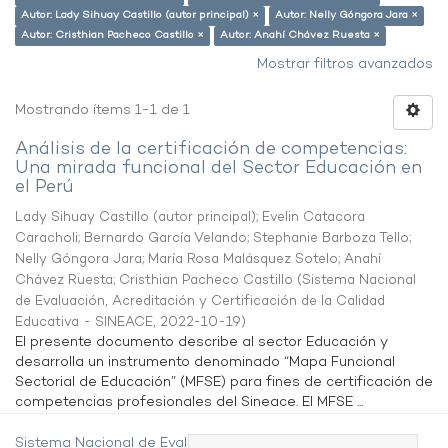
Autor: Lady Sihuay Castillo (autor principal) ×
Autor: Nelly Góngora Jara ×
Autor: Cristhian Pacheco Castillo ×
Autor: Anahí Chávez Ruesta ×
Mostrar filtros avanzados
Mostrando ítems 1-1 de 1
Análisis de la certificación de competencias:
Una mirada funcional del Sector Educación en
el Perú
Lady Sihuay Castillo (autor principal)
;
Evelin Catacora
Caracholi
;
Bernardo García Velando
;
Stephanie Barboza Tello
;
Nelly Góngora Jara
;
María Rosa Malásquez Sotelo
;
Anahí
Chávez Ruesta
;
Cristhian Pacheco Castillo
(
Sistema Nacional
de Evaluación, Acreditación y Certificación de la Calidad
Educativa - SINEACE
,
2022-10-19
)
El presente documento describe al sector Educación y
desarrolla un instrumento denominado “Mapa Funcional
Sectorial de Educación” (MFSE) para fines de certificación de
competencias profesionales del Sineace. El MFSE ...
Sistema Nacional de Evaluación,