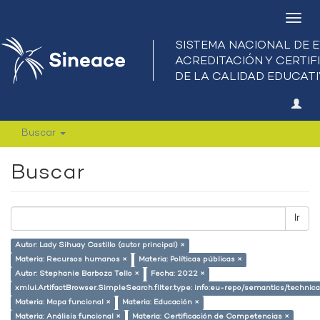
Camb
nave
Buscar
Buscar
Ir
Autor: Lady Sihuay Castillo (autor principal) ×
Materia: Recursos humanos ×
Materia: Políticas públicas ×
Autor: Stephanie Barboza Tello ×
Fecha: 2022 ×
xmlui.ArtifactBrowser.SimpleSearch.filter.type: info:eu-repo/semantics/techni
Materia: Mapa funcional ×
Materia: Educación ×
Materia: Análisis funcional ×
Materia: Certificación de Competencias ×