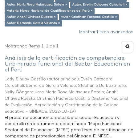
Autor: María Rosa Malásquez Sotelo ×
Autor: Evelin Catacora Caracholi ×
Materia: Marco Nacional de Cualificaciones del Perú ×
Autor: Anahí Chávez Ruesta ×
Autor: Cristhian Pacheco Castillo ×
Autor: Bernardo García Velando ×
Mostrar filtros avanzados
Mostrando ítems 1-1 de 1
Análisis de la certificación de competencias:
Una mirada funcional del Sector Educación en
el Perú
Lady Sihuay Castillo (autor principal)
;
Evelin Catacora
Caracholi
;
Bernardo García Velando
;
Stephanie Barboza Tello
;
Nelly Góngora Jara
;
María Rosa Malásquez Sotelo
;
Anahí
Chávez Ruesta
;
Cristhian Pacheco Castillo
(
Sistema Nacional
de Evaluación, Acreditación y Certificación de la Calidad
Educativa - SINEACE
,
2022-10-19
)
El presente documento describe al sector Educación y
desarrolla un instrumento denominado “Mapa Funcional
Sectorial de Educación” (MFSE) para fines de certificación de
competencias profesionales del Sineace. El MFSE ...